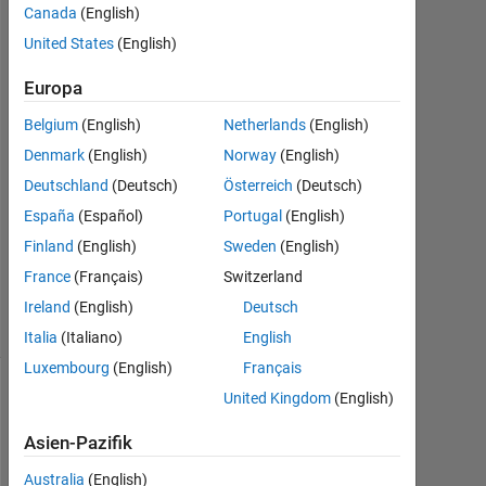
Canada
(English)
Dez.
2019
United States
(English)
2
Antworten
Europa
Belgium
(English)
Netherlands
(English)
Antwort
Denmark
(English)
Norway
(English)
akzeptiert
Deutschland
(Deutsch)
Österreich
(Deutsch)
Aktualisiert
España
(Español)
Portugal
(English)
11 Dez.
Finland
(English)
Sweden
(English)
2019
France
(Français)
Switzerland
8
Ansichten
Ireland
(English)
Deutsch
(30 Tage)
Italia
(Italiano)
English
Luxembourg
(English)
Français
United Kingdom
(English)
Asien-Pazifik
Australia
(English)