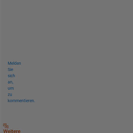
s 
r
i
p
e
n
e
s
s 
Melden
Sie
sich
an,
um
zu
kommentieren.
Weitere