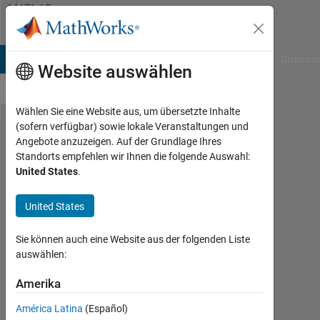
Weiter zum Inhalt
MATLAB
Answers
B Answers
File Exchange
Cody
AI Chat Playground
Diskussi
Website auswählen
Wählen Sie eine Website aus, um übersetzte Inhalte
(sofern verfügbar) sowie lokale Veranstaltungen und
I need a
Angebote anzuzeigen. Auf der Grundlage Ihres
Standorts empfehlen wir Ihnen die folgende Auswahl:
code for
United States
.
red
tomato
United States
detection
Sie können auch eine Website aus der folgenden Liste
from
auswählen:
plant
Amerika
Imran
América Latina
(Español)