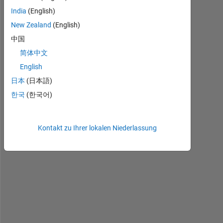
India
(English)
New Zealand
(English)
中国
1
简体中文
Kommentar
English
Walter
日本
(日本語)
Roberson
한국
(한국어)
am
21 Nov.
2019
Kontakt zu Ihrer lokalen Niederlassung
A
s 
d
i
s
c