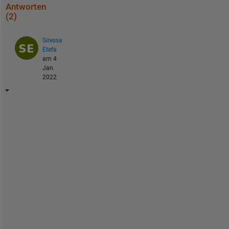
Antworten
(2)
Siressa
Etefa
am 4
Jan.
2022
i 
w
a
n
t 
a 
m
a
t
l