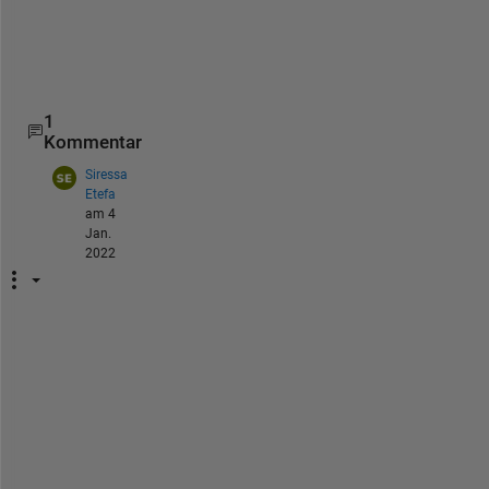
o
n
.
1
Kommentar
Siressa
Etefa
am 4
Jan.
2022
y
e
s 
i
t 
a
b