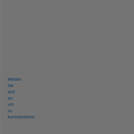
r
i
p
e
" 
m
e
a
n
s
.
Melden
Sie
sich
an,
um
zu
kommentieren.