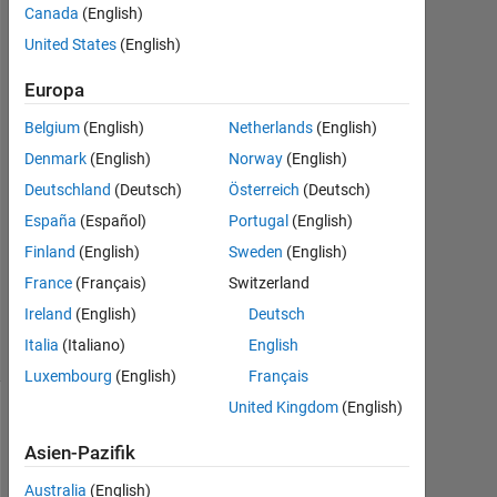
Y
Canada
(English)
21
United States
(English)
Nov.
2019
Europa
3
Antworten
Belgium
(English)
Netherlands
(English)
Denmark
(English)
Norway
(English)
Antwort
Deutschland
(Deutsch)
Österreich
(Deutsch)
akzeptiert
España
(Español)
Portugal
(English)
Aktualisiert
Finland
(English)
Sweden
(English)
5 Jan. 2022
France
(Français)
Switzerland
11
Ireland
(English)
Deutsch
Ansichten
Italia
(Italiano)
English
(30 Tage)
Luxembourg
(English)
Français
United Kingdom
(English)
Ältere
Kommentare
Asien-Pazifik
anzeigen
Australia
(English)