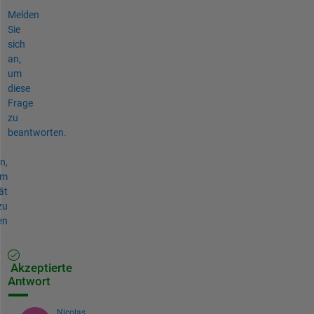
Melden
Sie
sich
an,
um
diese
Frage
zu
beantworten.
n,
um
ät
zu
en
Akzeptierte
Antwort
Nicolas