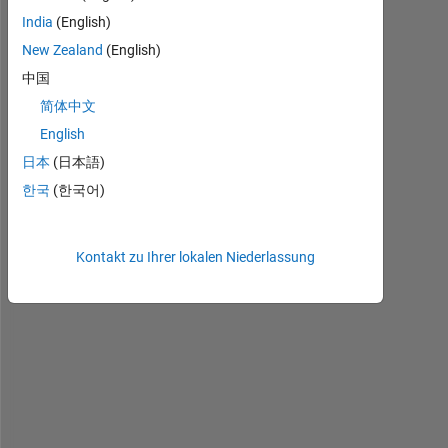
o
India
(English)
w 
t
New Zealand
(English)
o 
中国
p
简体中文
l
o
English
t 
日本
(日本語)
t
한국
(한국어)
h
e 
s
Kontakt zu Ihrer lokalen Niederlassung
e
a
r
c
h 
s
p
a
c