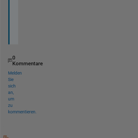
c
t
i
v
e
.
0
Kommentare
Melden
Sie
sich
an,
um
zu
kommentieren.