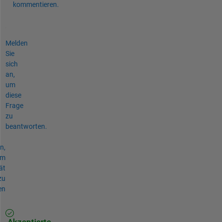
kommentieren.
Melden
Sie
sich
an,
um
diese
Frage
zu
beantworten.
n,
um
ät
zu
en