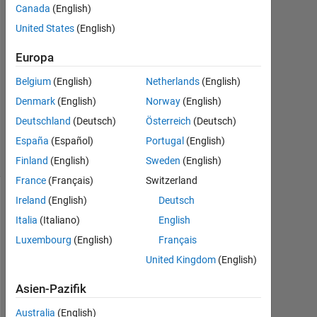
Canada
(English)
United States
(English)
Antwort
akzeptiert
Europa
Aktualisiert
Belgium
(English)
Netherlands
(English)
18 Okt.
Denmark
(English)
Norway
(English)
2019
Deutschland
(Deutsch)
Österreich
(Deutsch)
14
Ansichten
España
(Español)
Portugal
(English)
(30 Tage)
Finland
(English)
Sweden
(English)
France
(Français)
Switzerland
Ireland
(English)
Deutsch
Ältere
Italia
(Italiano)
English
Kommentare
anzeigen
Luxembourg
(English)
Français
United Kingdom
(English)
Asien-Pazifik
H
Australia
(English)