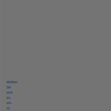
u
s
l
y 
o
p
t
i
m
i
z
e
d 
?
Melden
Sie
sich
an,
um
zu