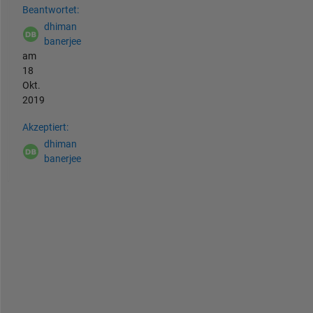
Beantwortet:
dhiman
banerjee
am
18
Okt.
2019
Akzeptiert:
dhiman
banerjee