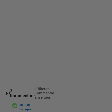
b
l
e
m 
u
s
i
n
g 
M
A
T
L
A
B
?
1 älteren
3
Kommentar
Kommentare
anzeigen
dhiman
banerjee