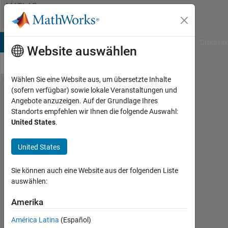
Weiter zum Inhalt
MATLAB
Answers
B Answers
File Exchange
Cody
AI Chat Playground
Diskussi
Website auswählen
Wählen Sie eine Website aus, um übersetzte Inhalte
(sofern verfügbar) sowie lokale Veranstaltungen und
OPF,
Angebote anzuzeigen. Auf der Grundlage Ihres
Standorts empfehlen wir Ihnen die folgende Auswahl:
Search
United States
.
space
United States
dhiman
Sie können auch eine Website aus der folgenden Liste
banerjee
auswählen:
17
Okt.
Amerika
2019
1
América Latina
(Español)
Antwort