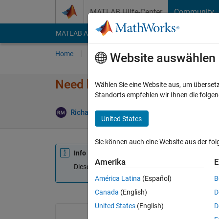
Weiter zum Inhalt
MATLAB Hilfe-Center
Community
MATLAB Answers
File Exchange
Cody
AI Cha
Home
Fragen
Antworten
Durchsuchen
Website auswählen
Need help with 1/ matrix in p
Wählen Sie eine Website aus, um überset
Standorts empfehlen wir Ihnen die folge
Richard Morrill
18 Sep. 2019
1 Antwort
A
United States
Sie können auch eine Website aus der fo
Info
Amerika
E
Diese Frage ist geschlossen. Öffnen Sie sie erne
América Latina
(Español)
B
Canada
(English)
D
United States
(English)
D