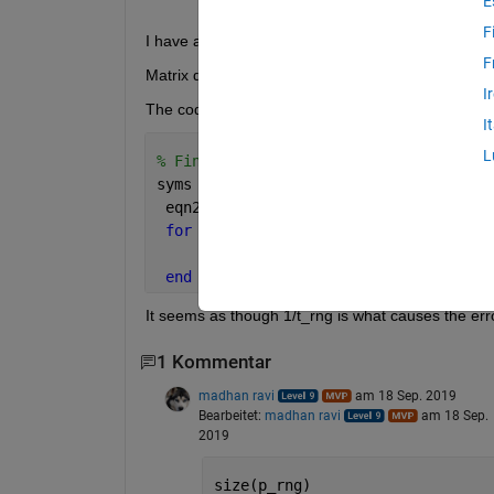
E
F
I have an equation that must be solved that keeps 
F
Matrix dimensions must agree."
I
The code I have is 
I
L
% Finding Delt H
syms 
dh
 eqn2=log(p_rng)== (dh/R)*(1/t_rng)
for 
i=1:300
     D_h(i,:)=double(vpa(solve(eqn2(i)
end
It seems as though 1/t_rng is what causes the err
1 Kommentar
madhan ravi
am 18 Sep. 2019
Bearbeitet:
madhan ravi
am 18 Sep.
2019
size(p_rng)