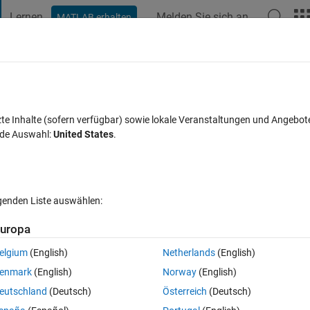
Lernen
Melden Sie sich an
MATLAB erhalten
t Playground
Diskussionen
Wettbewerbe
Blogs
Veröffentlic
FAQs zu MATLAB
Mehr
roblem
zte Inhalte (sofern verfügbar) sowie lokale Veranstaltungen und Angebot
nde Auswahl:
United States
.
ktualisiert 20 Aug. 2021
4 Ansichten (30 Tage)
lgenden Liste auswählen:
uropa
ut, um sie zu bearbeiten oder zu beantworten.
elgium
(English)
Netherlands
(English)
enmark
(English)
Norway
(English)
eutschland
(Deutsch)
Österreich
(Deutsch)
0 Stimmen
In MATLAB Online öffnen