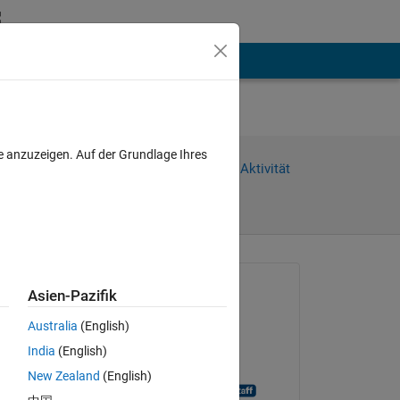
hen
Mehr
e anzuzeigen. Auf der Grundlage Ihres
Weiterleiten
Anmelden, um Aktivität
zu verfolgen
Gefragt:
Asien-Pazifik
Richard Morrill
Australia
(English)
am 18 Sep. 2019
India
(English)
Geschlossen:
New Zealand
(English)
MATLAB Answer Bot