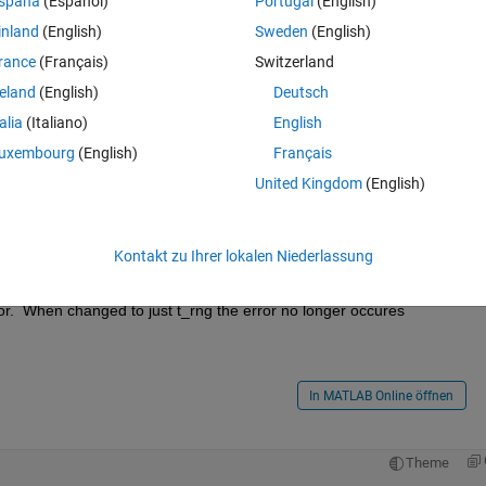
spaña
(Español)
Portugal
(English)
inland
(English)
Sweden
(English)
throwing the error "Error using  / 
rance
(Français)
Switzerland
reland
(English)
Deutsch
talia
(Italiano)
English
Theme
uxembourg
(English)
Français
United Kingdom
(English)
,dh)));
Kontakt zu Ihrer lokalen Niederlassung
or.  When changed to just t_rng the error no longer occures
In MATLAB Online öffnen
Theme