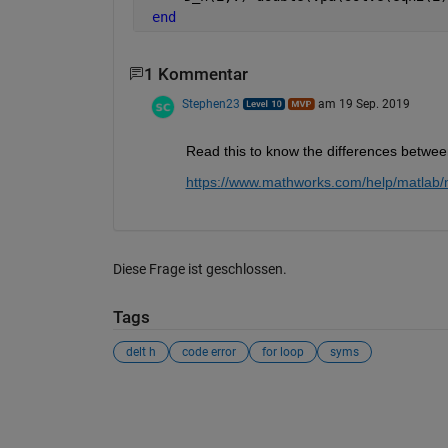
end
1 Kommentar
Stephen23
am 19 Sep. 2019
Read this to know the differences betwee
https://www.mathworks.com/help/matlab/m
Diese Frage ist geschlossen.
Tags
delt h
code error
for loop
syms
Siehe auch