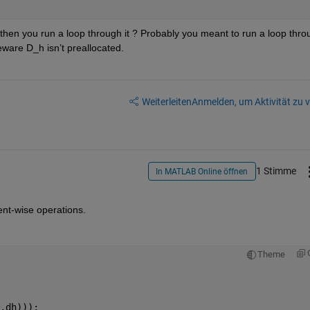
 then you run a loop through it ? Probably you meant to run a loop throu
ware D_h isn’t preallocated.
Weiterleiten
Anmelden, um Aktivität zu v
1 Stimme
In MATLAB Online öffnen
9
ent-wise operations.
Theme
,dh)));