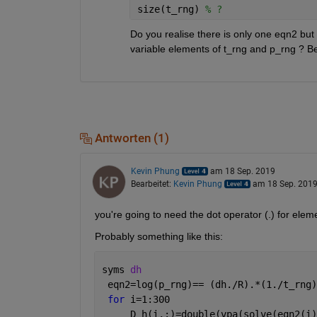
size(t_rng) 
% ?
Do you realise there is only one eqn2 but
variable elements of t_rng and p_rng ? Be
Antworten (1)
Kevin Phung
am 18 Sep. 2019
Bearbeitet:
Kevin Phung
am 18 Sep. 201
you're going to need the dot operator (.) for elem
Probably something like this:
syms 
dh
 eqn2=log(p_rng)== (dh./R).*(1./t_rng)
for 
i=1:300
     D_h(i,:)=double(vpa(solve(eqn2(i)