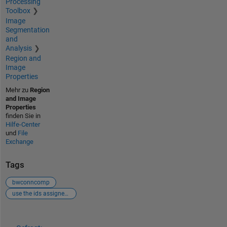
Processing
Toolbox
Image
Segmentation
and
Analysis
Region and
Image
Properties
Mehr zu
Region
and Image
Properties
finden Sie in
Hilfe-Center
und
File
Exchange
Tags
bwconncomp
use the ids assigned by matlab in a image
Siehe auch