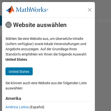
Weiter zum Inhalt
MATLAB
Answers
B Answers
File Exchange
Cody
AI Chat Playground
Diskussi
Website auswählen
Wählen Sie eine Website aus, um übersetzte Inhalte
(sofern verfügbar) sowie lokale Veranstaltungen und
bwconncomp,
Angebote anzuzeigen. Auf der Grundlage Ihres
Standorts empfehlen wir Ihnen die folgende Auswahl:
use the ids
United States
.
assigned by
Matlab in a
United States
image.
Sie können auch eine Website aus der folgenden Liste
auswählen:
Jesus
Luevano
Amerika
22
América Latina
(Español)
Aug.