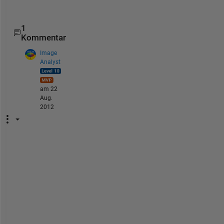
s
1
Kommentar
Image
Analyst
am 22
Aug.
2012
O
r 
y
o
u 
c
o
u