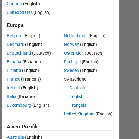
Canada
(English)
2012
2
United States
(English)
Antworten
Europa
Antwort
Belgium
(English)
Netherlands
(English)
akzeptiert
Denmark
(English)
Norway
(English)
29
Ansichten
Deutschland
(Deutsch)
Österreich
(Deutsch)
(30 Tage)
España
(Español)
Portugal
(English)
Finland
(English)
Sweden
(English)
France
(Français)
Switzerland
Ireland
(English)
Deutsch
Italia
(Italiano)
English
Luxembourg
(English)
Français
United Kingdom
(English)
H
Asien-Pazifik
i
Australia
(English)
, 