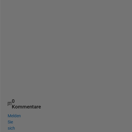
r
i
x
(
) 
f
u
n
c
t
i
o
n
?
0
Kommentare
Melden
Sie
sich