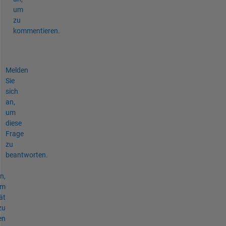
um
zu
kommentieren.
Melden
Sie
sich
an,
um
diese
Frage
zu
beantworten.
n,
um
ät
zu
en