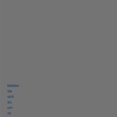
d 
P
i
x
e
l
I
d
x
L
i
s
t
)
Melden
Sie
sich
an,
um
zu