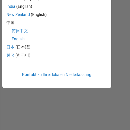
w
India
(English)
h
New Zealand
(English)
e
中国
n 
I 
简体中文
u
English
s
日本
(日本語)
e 
b
한국
(한국어)
w
c
o
Kontakt zu Ihrer lokalen Niederlassung
n
n
c
o
m
p 
f
u
n