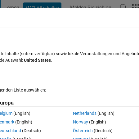
Lernen
Melden Sie sich an
MATLAB erhalten
t Playground
Diskussionen
Wettbewerbe
Blogs
Veröffentlic
FAQs zu MATLAB
Mehr
zte Inhalte (sofern verfügbar) sowie lokale Veranstaltungen und Angebot
nde Auswahl:
United States
.
ktualisiert 28 Mai 2019
15 Ansichten (30 Tage)
lgenden Liste auswählen:
uropa
elgium
(English)
Netherlands
(English)
0 Stimmen
enmark
(English)
Norway
(English)
320','Tom_500','Fred_120'}. Please how do i extract the numbers so that 
eutschland
(Deutsch)
Österreich
(Deutsch)