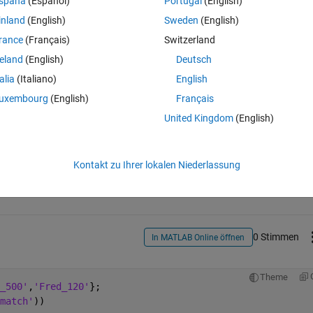
spaña
(Español)
Portugal
(English)
inland
(English)
Sweden
(English)
rance
(Français)
Switzerland
reland
(English)
Deutsch
talia
(Italiano)
English
uxembourg
(English)
Français
United Kingdom
(English)
Melden Sie sich an, um diese Frage zu bean
Kontakt zu Ihrer lokalen Niederlassung
Weiterleiten
Anmelden, um Aktivität zu v
0 Stimmen
In MATLAB Online öffnen
Theme
_500'
,
'Fred_120'
};
match'
))