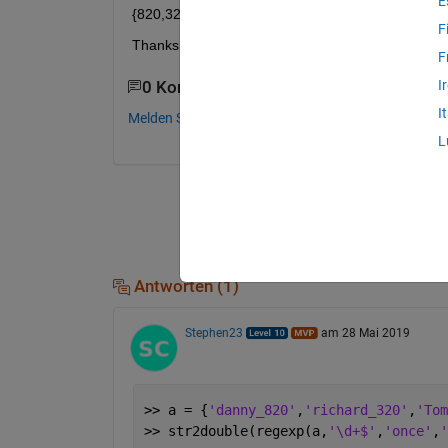
E
{820,320,500,120}
F
Thanks
F
I
0 Kommentare
I
Melden Sie sich an, um zu kommentieren.
L
Antworten (1)
Stephen23
am 28 Mai 2019
>> a = {
'danny_820'
,
'richard_320'
,
'Tom
>> str2double(regexp(a,
'\d+$'
,
'once'
,
'