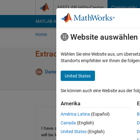
Weiter zum Inhalt
MATLAB Hilfe-Center
Community
MATLAB Answers
File Exchange
Cody
AI Cha
Home
Fragen
Antworten
Durchsuchen
Website auswählen
Extrac Part of a cell array
Wählen Sie eine Website aus, um überset
Standorts empfehlen wir Ihnen die folge
A
Daniel Boateng
28 Mai 2019
1 Antwort
United States
Sie können auch eine Website aus der fo
Amerika
E
América Latina
(Español)
B
Canada
(English)
D
I have a cell array like a = {'danny_820','richard_
United States
(English)
D
will be left with