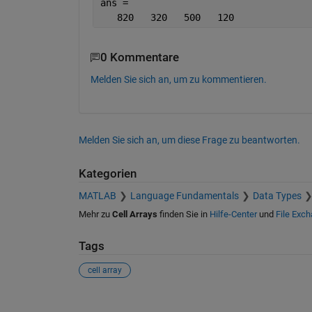
ans =
   820   320   500   120
0 Kommentare
Melden Sie sich an, um zu kommentieren.
Melden Sie sich an, um diese Frage zu beantworten.
Kategorien
MATLAB
Language Fundamentals
Data Types
Mehr zu
Cell Arrays
finden Sie in
Hilfe-Center
und
File Exc
Tags
cell array
Siehe auch