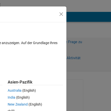
hen
Mehr
Melden Sie sich an, um diese Frage zu
e anzuzeigen. Auf der Grundlage Ihres
beantworten.
Weiterleiten
Anmelden, um Aktivität
zu verfolgen
Asien-Pazifik
Gefragt:
Australia
(English)
Daniel Boateng
India
(English)
am 28 Mai 2019
i 
New Zealand
(English)
Beantwortet: