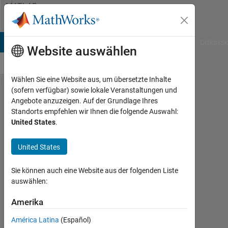
Weiter zum Inhalt
MATLAB
Answers
B Answers
File Exchange
Cody
AI Chat Playground
Diskussi
Website auswählen
Wählen Sie eine Website aus, um übersetzte Inhalte
(sofern verfügbar) sowie lokale Veranstaltungen und
Identify
Angebote anzuzeigen. Auf der Grundlage Ihres
Standorts empfehlen wir Ihnen die folgende Auswahl:
the
United States
.
nonzero
pixels
United States
Sie können auch eine Website aus der folgenden Liste
Gina
auswählen:
Carts
1
Amerika
Apr.
2019
América Latina
(Español)