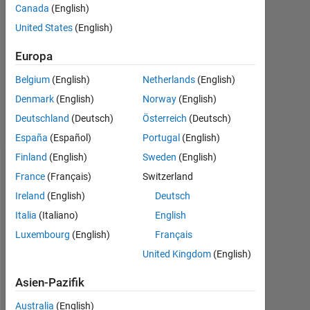
2
Canada
(English)
Antworten
United States
(English)
Aktualisiert
Europa
1 Apr. 2019
Belgium
(English)
Netherlands
(English)
1
Ansicht
Denmark
(English)
Norway
(English)
(30
Deutschland
(Deutsch)
Österreich
(Deutsch)
Tage)
España
(Español)
Portugal
(English)
Finland
(English)
Sweden
(English)
Ältere
France
(Français)
Switzerland
Kommentare
Ireland
(English)
Deutsch
anzeigen
Italia
(Italiano)
English
Luxembourg
(English)
Français
United Kingdom
(English)
I 
Asien-Pazifik
h
a
Australia
(English)