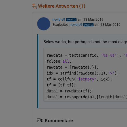
Weitere Antworten (1)
newbie9
am 13 Mär. 2019
Bearbeitet:
newbie9
am 13 Mär. 2019
Below works, but perhaps is not the most eleg
rawdata = textscan(fid, 
'%s %s' 
, 
'
fclose 
all
;
rawdata = [rawdata{:}];
idx = strfind(rawdata(:,1),
'>'
);
tf = cellfun(
'isempty'
, idx);
tf = [tf tf];
data1 = rawdata(tf);
data1 = reshape(data1,[length(data1
0 Kommentare