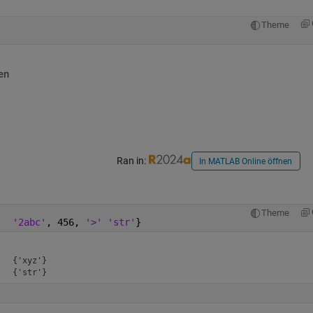
Theme
en
Ran in:
In MATLAB Online öffnen
Theme
;  
'2abc'
, 456, 
'>' 'str'
}
  {'xyz'}

]