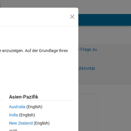
hen
Mehr
Melden Sie sich an, um diese Frage zu
e anzuzeigen. Auf der Grundlage Ihres
beantworten.
 Tage)
Weiterleiten
Anmelden, um Aktivität
zu verfolgen
anzeigen
Asien-Pazifik
Gefragt:
Australia
(English)
newbie9
India
(English)
am 13 Mär. 2019
 
New Zealand
(English)
I'm 
Kommentiert: