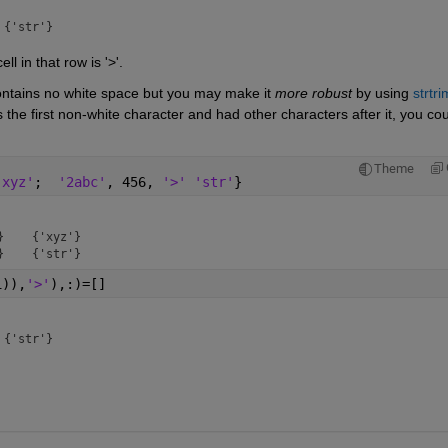
l in that row is '>'.
ontains no white space but you may make it 
more robust
 by using 
strtri
s the first non-white character and had other characters after it, you cou
Theme
'xyz'
;  
'2abc'
, 456, 
'>' 'str'
}
    {'xyz'}

1)),
'>'
),:)=[]