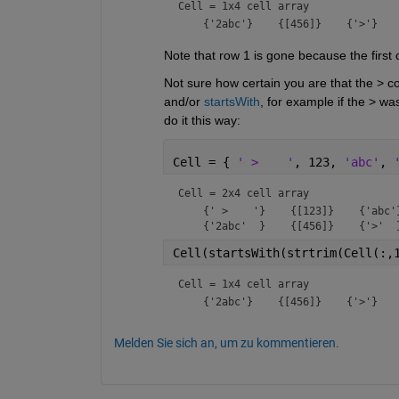
Cell = 
1x4 cell array
Note that row 1 is gone because the first cel
Not sure how certain you are that the > c
and/or 
startsWith
, for example if the > wa
do it this way:
Cell = { 
' >    '
, 123, 
'abc'
, 
Cell = 
2x4 cell array
    {' >    '}    {[123]}    {'abc'}
Cell(startsWith(strtrim(Cell(:,
Cell = 
1x4 cell array
Melden Sie sich an, um zu kommentieren.