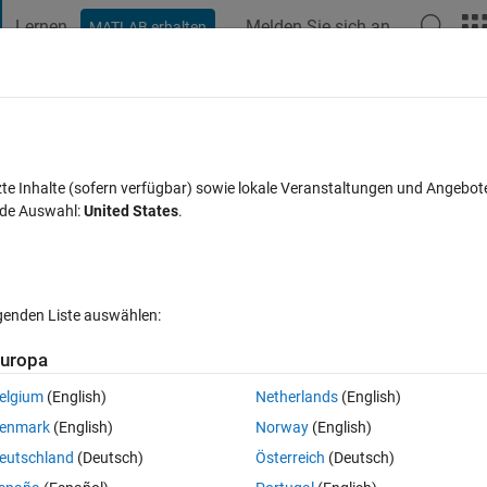
Lernen
Melden Sie sich an
MATLAB erhalten
t Playground
Diskussionen
Wettbewerbe
Blogs
Veröffentlic
FAQs zu MATLAB
Mehr
 part of string
zte Inhalte (sofern verfügbar) sowie lokale Veranstaltungen und Angebot
nde Auswahl:
United States
.
Antwort akzeptiert
Aktualisiert 17 Jul. 2024
20 Ansichten (30
lgenden Liste auswählen:
Ältere Kommentare 
uropa
elgium
(English)
Netherlands
(English)
0 Stimmen
In MATLAB Online öffnen
enmark
(English)
Norway
(English)
hat I'm trying to clean up (
rawdata
). Specifically, I am trying to delete all
eutschland
(Deutsch)
Österreich
(Deutsch)
deleting those rows, but it is reshaping the cell as an Mx1 cell (
data1
). 