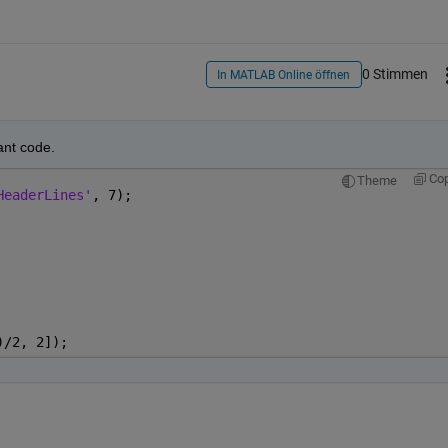
0 Stimmen
In MATLAB Online öffnen
ant code.
Co
Theme
HeaderLines'
, 7);
)/2, 2]);