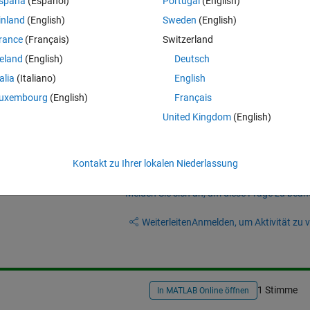
spaña
(Español)
Portugal
(English)
inland
(English)
Sweden
(English)
rance
(Français)
Switzerland
Theme
derLines'
, 7);
reland
(English)
Deutsch
talia
(Italiano)
English
gexp(s,
'>'
)),rawdata));
uxembourg
(English)
Français
United Kingdom
(English)
Kontakt zu Ihrer lokalen Niederlassung
Melden Sie sich an, um diese Frage zu bean
Weiterleiten
Anmelden, um Aktivität zu v
1 Stimme
In MATLAB Online öffnen