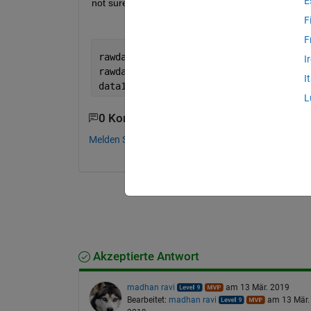
E
not sure where the error is. Thanks for any help.
F
F
rawdata = textscan(fid, 
'%s %s' 
, 
'Hea
I
rawdata = [rawdata{:}];
I
data1 = rawdata(cellfun(@(s)isempty(re
L
0 Kommentare
Melden Sie sich an, um zu kommentieren.
Akzeptierte Antwort
madhan ravi
am 13 Mär. 2019
Bearbeitet:
madhan ravi
am 13 Mär.