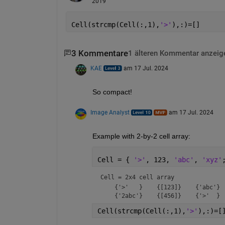
2019
Cell(strcmp(Cell(:,1),
'>'
),:)=[]
3 Kommentare
1 älteren Kommentar anzeig
KAE
am 17 Jul. 2024
So compact!
Image Analyst
am 17 Jul. 2024
Example with 2-by-2 cell array:
Cell = { 
'>'
, 123, 
'abc'
, 
'xyz'
Cell = 
2x4 cell array
    {'>'   }    {[123]}    {'abc'}  
Cell(strcmp(Cell(:,1),
'>'
),:)=[