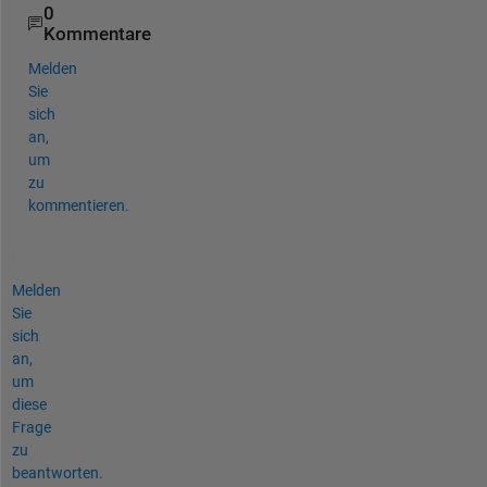
0
Kommentare
Melden
Sie
sich
an,
um
zu
kommentieren.
Melden
Sie
sich
an,
um
diese
Frage
zu
beantworten.