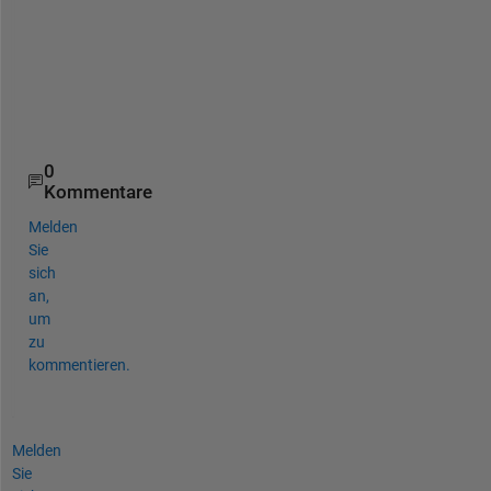
h
e
l
p
.
.
0
Kommentare
Melden
Sie
sich
an,
um
zu
kommentieren.
Melden
Sie