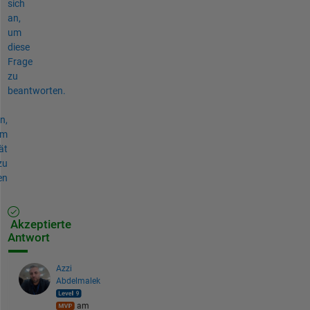
sich
an,
um
diese
Frage
zu
beantworten.
n,
um
ät
zu
en
Akzeptierte
Antwort
Azzi
Abdelmalek
am