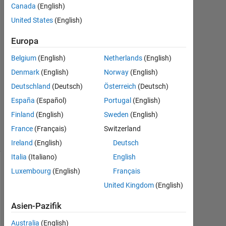
2012
Canada
(English)
3
United States
(English)
Antworten
Europa
Antwort
Belgium
(English)
Netherlands
(English)
akzeptiert
Denmark
(English)
Norway
(English)
Aktualisiert
Deutschland
(Deutsch)
Österreich
(Deutsch)
15 Mai
España
(Español)
Portugal
(English)
2017
Finland
(English)
Sweden
(English)
30
Ansichten
France
(Français)
Switzerland
(30 Tage)
Ireland
(English)
Deutsch
Italia
(Italiano)
English
Luxembourg
(English)
Français
Ältere
Kommentare
United Kingdom
(English)
anzeigen
Asien-Pazifik
Australia
(English)