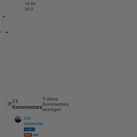
14 Jul.
2012
[v,T,vT]=xlsread(
'name.xls'
) 
% 'xlsx' for exell 2007
%v: Double
%T and vT : cell
%use v containing numbers 
t=v(:,1);y=v(:,2)
%if u have to plot second colone depending on first
plot(t,y)
9 ältere
11
Kommentare
Kommentare
anzeigen
Azzi
Abdelmalek
am