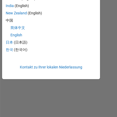
India
(English)
h
New Zealand
(English)
i 
中国
a
l
简体中文
l
English
, 
日本
(日本語)
I 
h
한국
(한국어)
a
v
e 
Kontakt zu Ihrer lokalen Niederlassung
t
w
o 
c
o
l
u
m
n 