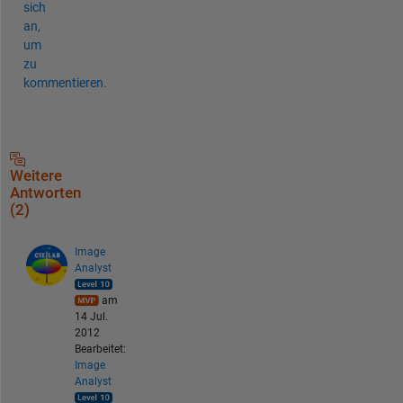
sich
an,
um
zu
kommentieren.
Weitere
Antworten
(2)
Image
Analyst
am
14 Jul.
2012
Bearbeitet:
Image
Analyst