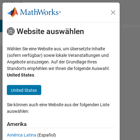
Weiter zum Inhalt
MATLAB
Answers
B Answers
File Exchange
Cody
AI Chat Playground
Diskussi
Website auswählen
Wählen Sie eine Website aus, um übersetzte Inhalte
(sofern verfügbar) sowie lokale Veranstaltungen und
plot
Angebote anzuzeigen. Auf der Grundlage Ihres
Standorts empfehlen wir Ihnen die folgende Auswahl:
excel
United States
.
data in
MATLAB
United States
Sie können auch eine Website aus der folgenden Liste
Samer
auswählen:
Husam
Amerika
14
Jul.
América Latina
(Español)