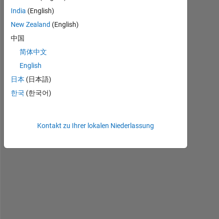
anzeigen
India
(English)
New Zealand
(English)
中国
简体中文
H
e
English
l
日本
(日本語)
l
한국
(한국어)
o
W
Kontakt zu Ihrer lokalen Niederlassung
h
a
t 
a
l
g
o
r
i