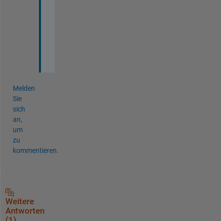
a
n
k 
y
o
u
Melden
Sie
sich
an,
um
zu
kommentieren.
Weitere
Antworten
(1)