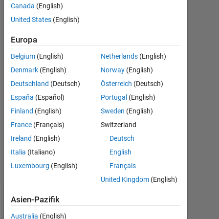
wisam
Canada
(English)
kh
United States
(English)
4
Dez.
Europa
2018
Belgium
(English)
Netherlands
(English)
2
Denmark
(English)
Norway
(English)
Antworten
Deutschland
(Deutsch)
Österreich
(Deutsch)
Antwort
España
(Español)
Portugal
(English)
akzeptiert
Finland
(English)
Sweden
(English)
France
(Français)
Switzerland
Aktualisiert
8 Dez. 2018
Ireland
(English)
Deutsch
31
Italia
(Italiano)
English
Ansichten
Luxembourg
(English)
Français
(30 Tage)
United Kingdom
(English)
Asien-Pazifik
Ältere
Kommentare
Australia
(English)