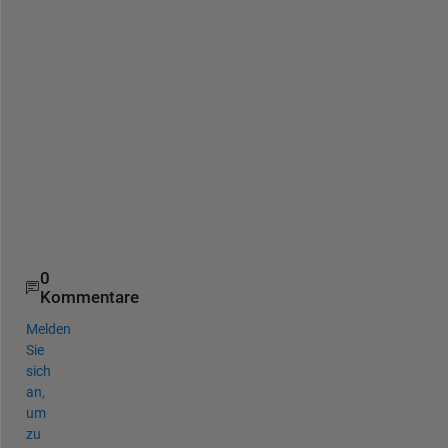
T
h
a
n
k 
y
o
u
.
0
Kommentare
Melden
Sie
sich
an,
um
zu