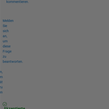
kommentieren.
Melden
Sie
sich
an,
um
diese
Frage
zu
beantworten.
n,
um
ät
zu
en
Akzeptierte