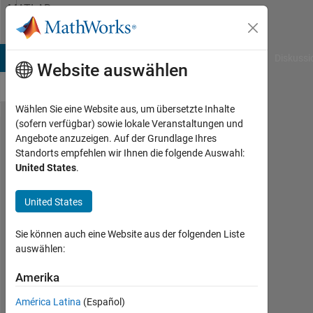
Weiter zum Inhalt
MATLAB
Answers
B Answers
File Exchange
Cody
AI Chat Playground
Diskussi
Website auswählen
Wählen Sie eine Website aus, um übersetzte Inhalte
(sofern verfügbar) sowie lokale Veranstaltungen und
What
Angebote anzuzeigen. Auf der Grundlage Ihres
Standorts empfehlen wir Ihnen die folgende Auswahl:
algorithm
United States
.
does
Matlab
United States
rely on to
Sie können auch eine Website aus der folgenden Liste
thinning
auswählen:
the
Amerika
image?
América Latina
(Español)