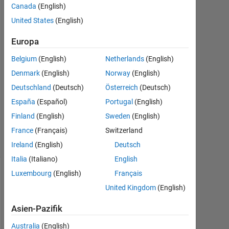
Canada
(English)
2018
1
United States
(English)
Antwort
Europa
Antwort
Belgium
(English)
Netherlands
(English)
akzeptiert
Denmark
(English)
Norway
(English)
Aktualisiert
Deutschland
(Deutsch)
Österreich
(Deutsch)
18 Okt.
España
(Español)
Portugal
(English)
2018
Finland
(English)
Sweden
(English)
8
France
(Français)
Switzerland
Ansichten
(30 Tage)
Ireland
(English)
Deutsch
Italia
(Italiano)
English
Luxembourg
(English)
Français
Ältere
United Kingdom
(English)
Kommentare
anzeigen
Asien-Pazifik
Australia
(English)