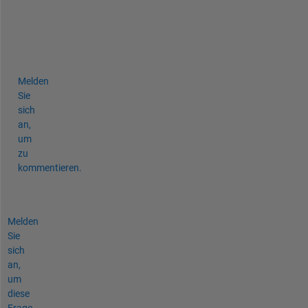
o 
b
e
?
Melden
Sie
sich
an,
um
zu
kommentieren.
Melden
Sie
sich
an,
um
diese
Frage