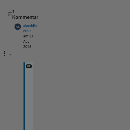
1
Kommentar
alaeddin
ellala
am 31
Aug.
2018
t
h
a
n
k 
y
o
u
, 