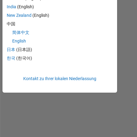
India
(English)
Aktualisiert
New Zealand
(English)
30 Apr.
2021
中国
5
简体中文
Ansichten
English
(30 Tage)
日本
(日本語)
한국
(한국어)
Kontakt zu Ihrer lokalen Niederlassung
C
u
r
r
e