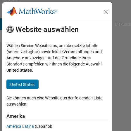
Weiter zum Inhalt
MATLAB
Answers
B Answers
File Exchange
Cody
AI Chat Playground
Diskussi
Website auswählen
Wählen Sie eine Website aus, um übersetzte Inhalte
(sofern verfügbar) sowie lokale Veranstaltungen und
I know this
Angebote anzuzeigen. Auf der Grundlage Ihres
Standorts empfehlen wir Ihnen die folgende Auswahl:
might easy
United States
.
for you,
but I won't
United States
to
Sie können auch eine Website aus der folgenden Liste
countdown
auswählen:
from
Amerika
10:1:-1 i
know to to
América Latina
(Español)