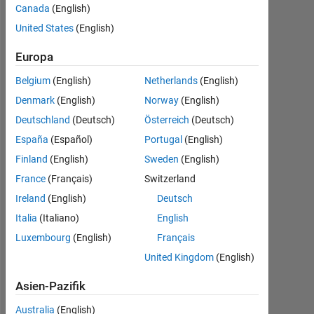
do this
Canada
(English)
loop. what
United States
(English)
I don't
Europa
know is
Belgium
(English)
Netherlands
(English)
how to
Denmark
(English)
Norway
(English)
pause
Deutschland
(Deutsch)
Österreich
(Deutsch)
each
España
(Español)
Portugal
(English)
number by
Finland
(English)
Sweden
(English)
1 second
France
(Français)
Switzerland
Ireland
(English)
Deutsch
alaeddin
Italia
(Italiano)
English
ellala
Luxembourg
(English)
Français
31
United Kingdom
(English)
Aug.
2018
Asien-Pazifik
2
Antworten
Australia
(English)