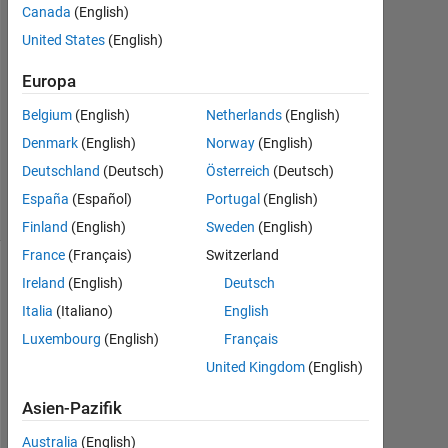
Canada
(English)
2018
1
United States
(English)
Antwort
Europa
Aktualisiert
Belgium
(English)
Netherlands
(English)
27 Jul.
Denmark
(English)
Norway
(English)
2021
16
Deutschland
(Deutsch)
Österreich
(Deutsch)
Ansichten
España
(Español)
Portugal
(English)
(30 Tage)
Finland
(English)
Sweden
(English)
France
(Français)
Switzerland
Ältere
Ireland
(English)
Deutsch
Kommentare
Italia
(Italiano)
English
anzeigen
Luxembourg
(English)
Français
United Kingdom
(English)
Asien-Pazifik
I
Australia
(English)
'