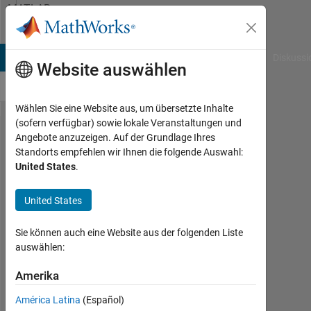
Weiter zum Inhalt
MATLAB
Answers
B Answers
File Exchange
Cody
AI Chat Playground
Diskussi
Website auswählen
Wählen Sie eine Website aus, um übersetzte Inhalte
(sofern verfügbar) sowie lokale Veranstaltungen und
Pairing
Angebote anzuzeigen. Auf der Grundlage Ihres
Standorts empfehlen wir Ihnen die folgende Auswahl:
MLAPP
United States
.
(AppDesigner)
Apps With
United States
Other Classes
Sie können auch eine Website aus der folgenden Liste
auswählen:
Alexander
Cochran
Amerika
15
América Latina
(Español)
Jun.