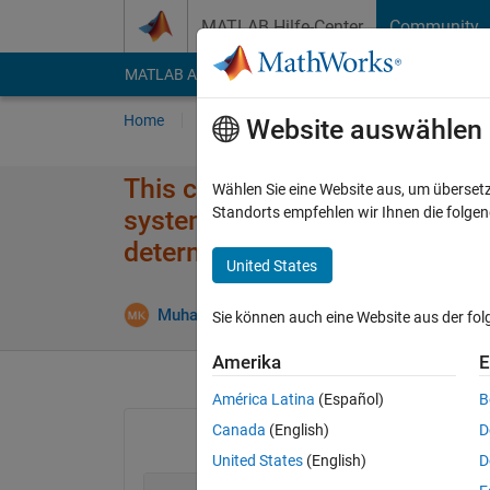
Weiter zum Inhalt
MATLAB Hilfe-Center
Community
MATLAB Answers
File Exchange
Cody
AI Cha
Home
Fragen
Antworten
Durchsuchen
Website auswählen
This code runs on other compu
Wählen Sie eine Website aus, um überset
Standorts empfehlen wir Ihnen die folge
system the code It does not w
determine the number of frames
United States
Muhammad Khan
25 Mai 2018
0 Antworte
Sie können auch eine Website aus der fo
Amerika
E
América Latina
(Español)
B
Canada
(English)
D
United States
(English)
D