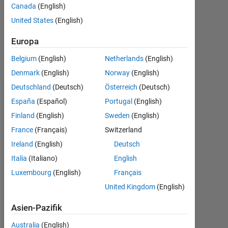
Canada
(English)
2018
0
United States
(English)
Antworten
9
Europa
Ansichten
Belgium
(English)
Netherlands
(English)
(30 Tage)
Denmark
(English)
Norway
(English)
Deutschland
(Deutsch)
Österreich
(Deutsch)
España
(Español)
Portugal
(English)
Finland
(English)
Sweden
(English)
France
(Français)
Switzerland
Ireland
(English)
Deutsch
Italia
(Italiano)
English
I 
Luxembourg
(English)
Français
a
United Kingdom
(English)
m 
u
Asien-Pazifik
s
i
Australia
(English)