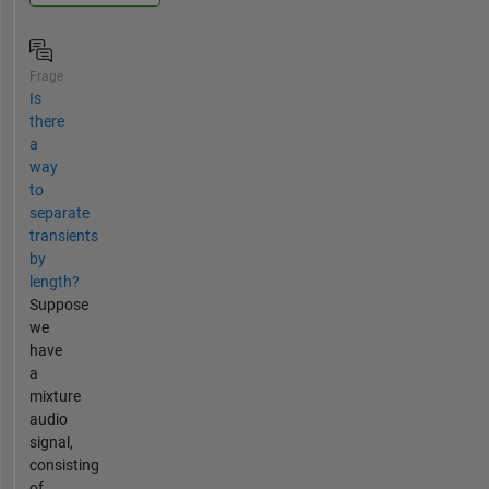
Frage
Is
there
a
way
to
separate
transients
by
length?
Suppose
we
have
a
mixture
audio
signal,
consisting
of