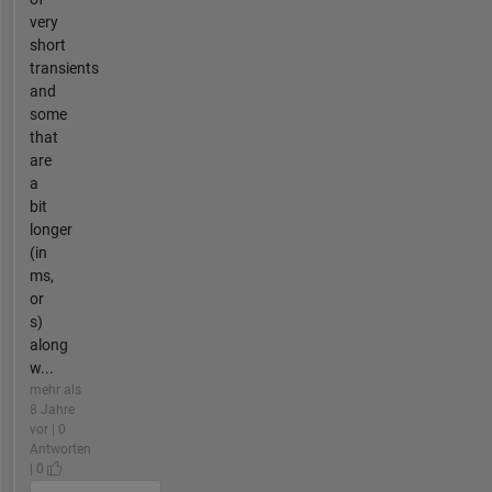
very
short
transients
and
some
that
are
a
bit
longer
(in
ms,
or
s)
along
w...
mehr als
8 Jahre
vor | 0
Antworten
| 0