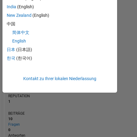
BEITRÄGE
India
(English)
L
New Zealand
(English)
1
中国
简体中文
0
02/17
03/18
04/19
05/20
06/21
07/22
08/23
09/24
10/25
04/17
07/18
10/19
01/21
04/22
10/24
01/26
01/16
07/17
01/19
07/20
L
01/22
07/23
01/25
07/26
English
ZEITACHSE
日本
(日本語)
한국
(한국어)
RANG
35.343
Kontakt zu Ihrer lokalen Niederlassung
of
302.031
REPUTATION
1
BEITRÄGE
10
Fragen
0
Antworten