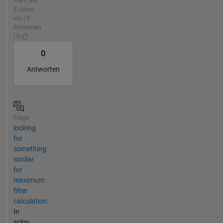
mehr als
8 Jahre
vor | 0
Antworten
| 0
0
Antworten
Frage
looking
for
something
similar
for
maximum
filter
calculation
In
scipy,