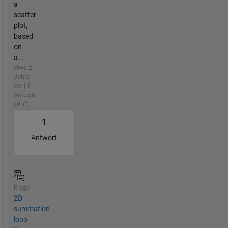
a
scatter
plot,
based
on
a...
etwa 2
Jahre
vor | 1
Antwort
| 0
1
Antwort
Frage
2D
summation
loop