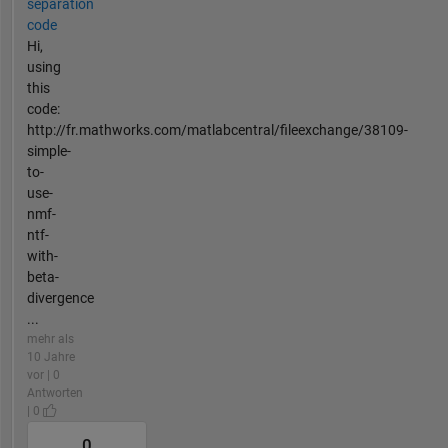
separation
code
Hi,
using
this
code:
http://fr.mathworks.com/matlabcentral/fileexchange/38109-
simple-
to-
use-
nmf-
ntf-
with-
beta-
divergence
...
mehr als
10 Jahre
vor | 0
Antworten
| 0
0