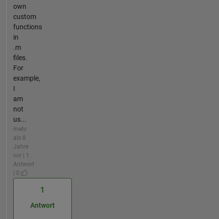
own
custom
functions
in
.m
files.
For
example,
I
am
not
us...
mehr
als 8
Jahre
vor | 1
Antwort
| 0
1
Antwort