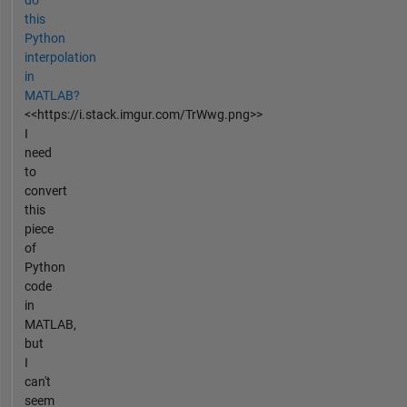
do
this
Python
interpolation
in
MATLAB?
<<https://i.stack.imgur.com/TrWwg.png>>
I
need
to
convert
this
piece
of
Python
code
in
MATLAB,
but
I
can't
seem