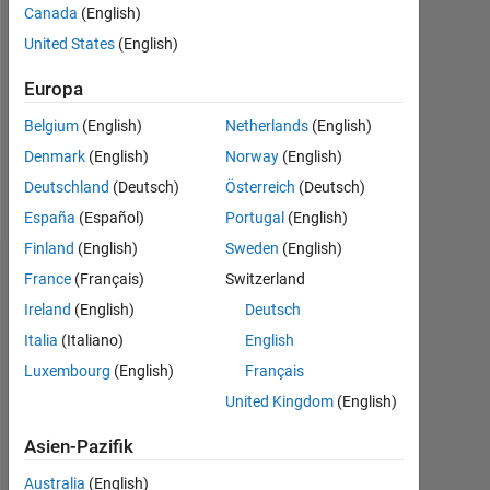
Canada
(English)
Followers:
United States
(English)
0
Europa
Following:
0
Belgium
(English)
Netherlands
(English)
Denmark
(English)
Norway
(English)
Follow
Deutschland
(Deutsch)
Österreich
(Deutsch)
España
(Español)
Portugal
(English)
Finland
(English)
Sweden
(English)
Dashboard
France
(Français)
Switzerland
Ireland
(English)
Deutsch
Statistik
Italia
(Italiano)
English
Luxembourg
(English)
Français
MATLAB Answers
United Kingdom
(English)
-2
-1
4
3
Asien-Pazifik
Australia
(English)
2