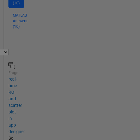
(10)
MATLAB
Answers
(10)
Frage
real-
time
ROI
and
scatter
plot
in
app
designer
So