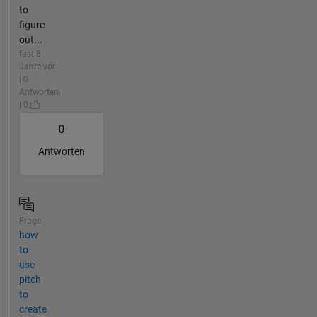
to
figure
out...
fast 8
Jahre vor
| 0
Antworten
| 0
0
Antworten
Frage
how
to
use
pitch
to
create