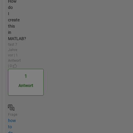
How
do
I
create
this
in
MATLAB?
fast 7
Jahre
vor | 1
Antwort
| 0
1
Antwort
Frage
how
to