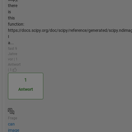
there
is
this
function:
https://docs.scipy.org/doc/scipy/reference/generated/scipy.ndima
I
a...
fast 9
Jahre
vor | 1
Antwort
| 1
1
Antwort
Frage
can
image