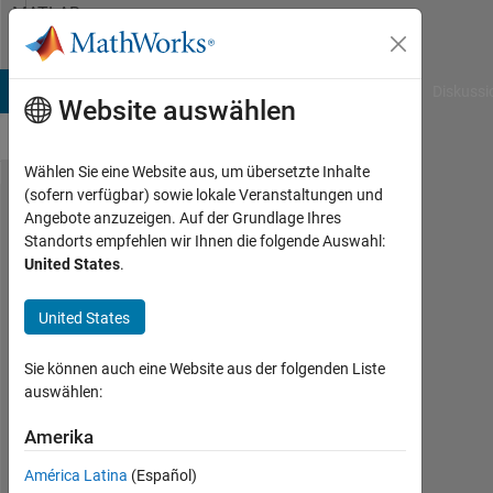
Weiter zum Inhalt
MATLAB
Answers
B Answers
File Exchange
Cody
AI Chat Playground
Diskussi
Website auswählen
Wählen Sie eine Website aus, um übersetzte Inhalte
(sofern verfügbar) sowie lokale Veranstaltungen und
How to compare
Angebote anzuzeigen. Auf der Grundlage Ihres
Standorts empfehlen wir Ihnen die folgende Auswahl:
tables/cells/characters?
United States
.
Lexington
United States
Stoyell
1
Sie können auch eine Website aus der folgenden Liste
Mär.
auswählen:
2018
1
Amerika
Antwort
América Latina
(Español)