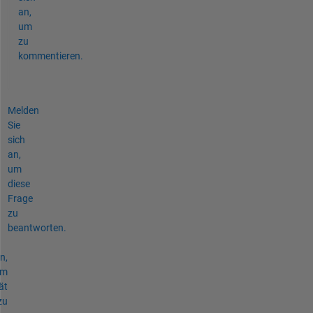
an,
um
zu
kommentieren.
Melden
Sie
sich
an,
um
diese
Frage
zu
beantworten.
n,
um
ät
zu