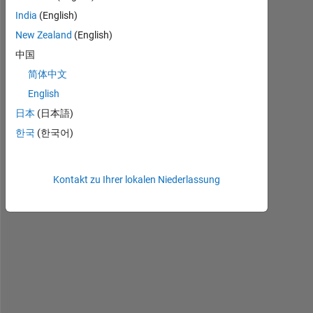
a
India
(English)
n
New Zealand
(English)
y 
w
中国
a
简体中文
y 
English
t
o 
日本
(日本語)
c
한국
(한국어)
o
m
p
Kontakt zu Ihrer lokalen Niederlassung
a
r
e 
(
g
r
e
a
t