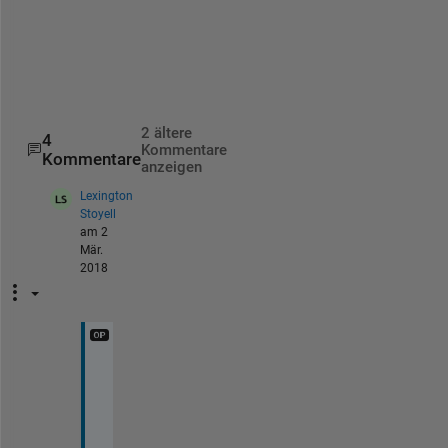
o
r
s
.
2 ältere
4
Kommentare
Kommentare
anzeigen
Lexington
Stoyell
am 2
Mär.
2018
A
s 
s
t