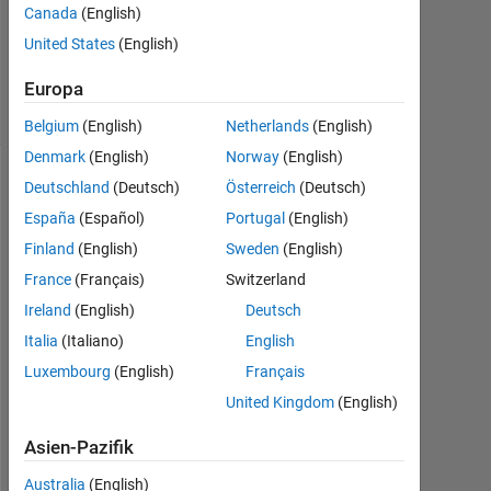
Canada
(English)
Aktualisiert
2 Mär. 2018
United States
(English)
7
Europa
Ansichten
(30 Tage)
Belgium
(English)
Netherlands
(English)
Denmark
(English)
Norway
(English)
Deutschland
(Deutsch)
Österreich
(Deutsch)
Ältere
Kommentare
España
(Español)
Portugal
(English)
anzeigen
Finland
(English)
Sweden
(English)
France
(Français)
Switzerland
Ireland
(English)
Deutsch
Italia
(Italiano)
English
I
s 
Luxembourg
(English)
Français
t
United Kingdom
(English)
h
e
Asien-Pazifik
r
e 
Australia
(English)