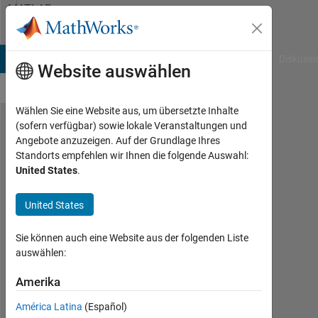
Weiter zum Inhalt
MATLAB
Answers
B Answers
File Exchange
Cody
AI Chat Playground
Diskussi
Website auswählen
Wählen Sie eine Website aus, um übersetzte Inhalte
(sofern verfügbar) sowie lokale Veranstaltungen und
nested
Angebote anzuzeigen. Auf der Grundlage Ihres
Standorts empfehlen wir Ihnen die folgende Auswahl:
for loop
United States
.
with
different
United States
variable
Sie können auch eine Website aus der folgenden Liste
name
auswählen:
Amerika
MUKESH
KUMAR
América Latina
(Español)
12