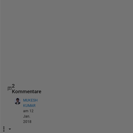
m
i
c
a
l
l
y
-
e
v
a
l
2
Kommentare
MUKESH
KUMAR
am 12
Jan.
2018