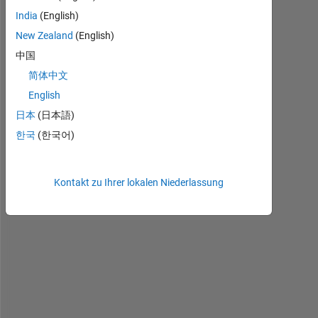
India
(English)
New Zealand
(English)
S 
中国
i
简体中文
s 
English
c
e
日本
(日本語)
l
한국
(한국어)
l 
a
r
Kontakt zu Ihrer lokalen Niederlassung
r
a
y 
o
f 
s
i
z
e 