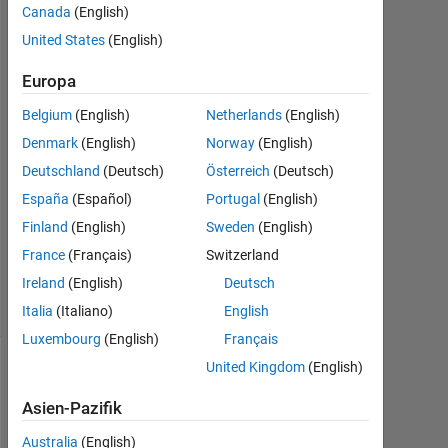
Canada
(English)
Jan.
United States
(English)
2018
1
Europa
Antwort
Belgium
(English)
Netherlands
(English)
Antwort
Denmark
(English)
Norway
(English)
akzeptiert
Deutschland
(Deutsch)
Österreich
(Deutsch)
Aktualisiert
España
(Español)
Portugal
(English)
18 Jan.
Finland
(English)
Sweden
(English)
2018
France
(Français)
Switzerland
6
Ireland
(English)
Deutsch
Ansichten
(30 Tage)
Italia
(Italiano)
English
Luxembourg
(English)
Français
United Kingdom
(English)
Asien-Pazifik
Australia
(English)