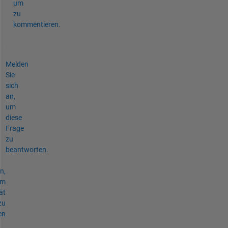
um
zu
kommentieren.
Melden
Sie
sich
an,
um
diese
Frage
zu
beantworten.
n,
um
ät
zu
en