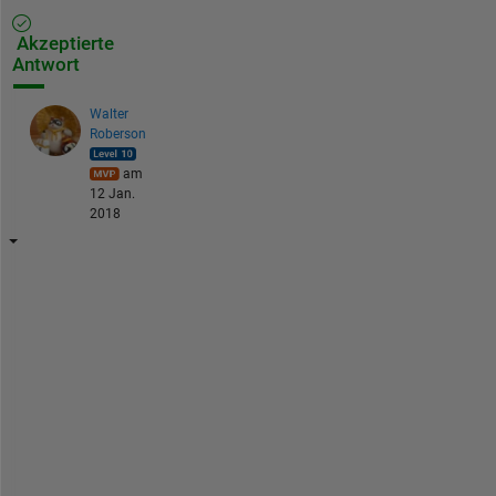
Akzeptierte
Antwort
Walter
Roberson
am
12 Jan.
2018
D
o
n
'
t 
d
o 
t