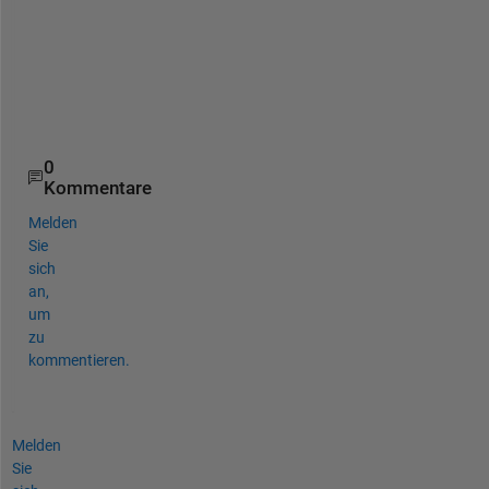
= 
3
, 
D 
= 
2
0
Kommentare
Melden
Sie
sich
an,
um
zu
kommentieren.
Melden
Sie