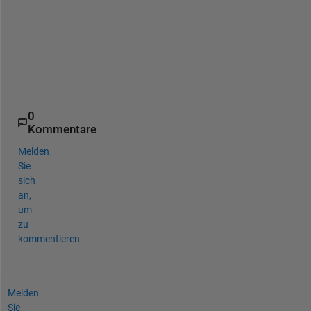
t
r
i
a
l
?
0
Kommentare
Melden
Sie
sich
an,
um
zu
kommentieren.
Melden
Sie