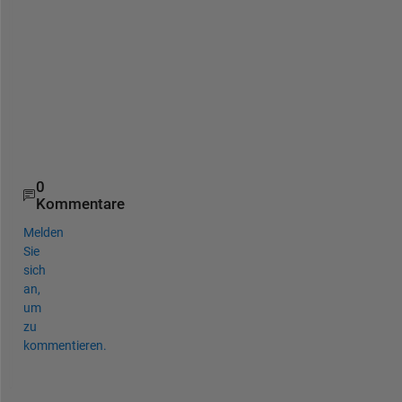
d 
s
o 
o
n
.
.
.
0
Kommentare
Melden
Sie
sich
an,
um
zu
kommentieren.