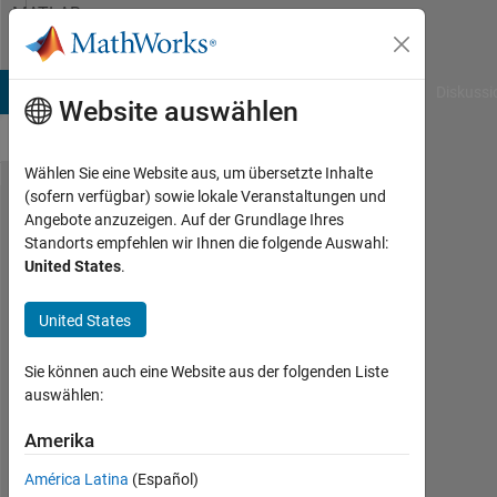
Weiter zum Inhalt
MATLAB
Answers
B Answers
File Exchange
Cody
AI Chat Playground
Diskussi
Website auswählen
Wählen Sie eine Website aus, um übersetzte Inhalte
(sofern verfügbar) sowie lokale Veranstaltungen und
How to
Angebote anzuzeigen. Auf der Grundlage Ihres
Standorts empfehlen wir Ihnen die folgende Auswahl:
change
United States
.
the color
of a
United States
graph
Sie können auch eine Website aus der folgenden Liste
only in a
auswählen:
particular
Amerika
section?
América Latina
(Español)