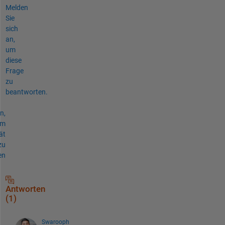
Melden
Sie
sich
an,
um
diese
Frage
zu
beantworten.
n,
um
ät
zu
en
Antworten
(1)
Swarooph