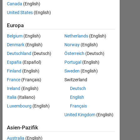
AKHILESH
Canada
(English)
KUMAR
United States
(English)
27
Jul.
Europa
2017
Belgium
(English)
Netherlands
(English)
1
Denmark
(English)
Norway
(English)
Antwort
Deutschland
(Deutsch)
Österreich
(Deutsch)
Aktualisiert
España
(Español)
Portugal
(English)
27 Jul.
Finland
(English)
Sweden
(English)
2017
16
France
(Français)
Switzerland
Ansichten
Ireland
(English)
Deutsch
(30 Tage)
Italia
(Italiano)
English
Luxembourg
(English)
Français
United Kingdom
(English)
Asien-Pazifik
Australia
(English)