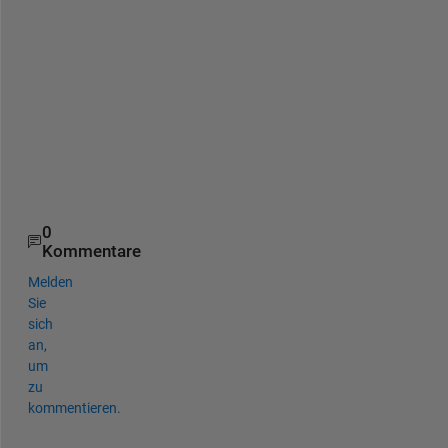
b
e 
u
s
e
f
u
l
.
0
Kommentare
Melden
Sie
sich
an,
um
zu
kommentieren.