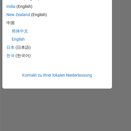
India
(English)
New Zealand
(English)
image.png
中国
简体中文
English
i 
h
日本
(日本語)
a
한국
(한국어)
v
e 
d
Kontakt zu Ihrer lokalen Niederlassung
a
t
a 
l
i
k
e
;