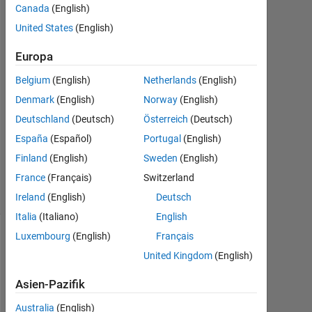
Canada
(English)
2017
2
United States
(English)
Antworten
Europa
Antwort
Belgium
(English)
Netherlands
(English)
akzeptiert
Denmark
(English)
Norway
(English)
Aktualisiert
Deutschland
(Deutsch)
Österreich
(Deutsch)
29 Aug.
España
(Español)
Portugal
(English)
2018
Finland
(English)
Sweden
(English)
34
France
(Français)
Switzerland
Ansichten
(30 Tage)
Ireland
(English)
Deutsch
Italia
(Italiano)
English
Luxembourg
(English)
Français
United Kingdom
(English)
Asien-Pazifik
Australia
(English)