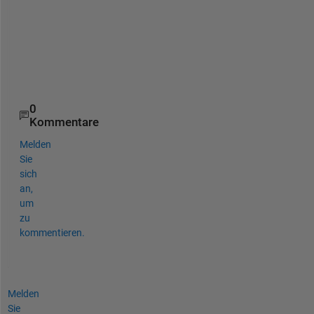
% Evaluate the interpolant at query locations (xq,
vq = F(xq, yq);
fittedImage = reshape(vq, rows, columns);
imshow(fittedImage, []);
0
Kommentare
Melden
Sie
sich
an,
um
zu
kommentieren.
Melden
Sie