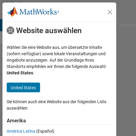
Weiter zum Inhalt
MATLAB
Answers
B Answers
File Exchange
Cody
AI Chat Playground
Diskussi
Website auswählen
Wählen Sie eine Website aus, um übersetzte Inhalte
(sofern verfügbar) sowie lokale Veranstaltungen und
How to
Angebote anzuzeigen. Auf der Grundlage Ihres
Standorts empfehlen wir Ihnen die folgende Auswahl:
plot 2D
United States
.
colormap
or
United States
heatmap?
Sie können auch eine Website aus der folgenden Liste
auswählen:
ishita
agrawal
Amerika
28
América Latina
(Español)
Jun.