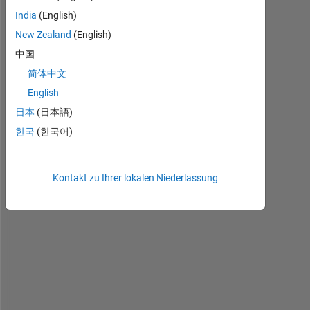
India
(English)
I 
New Zealand
(English)
h
中国
a
简体中文
v
e 
English
2 
日本
(日本語)
m
한국
(한국어)
a
t
r
i
Kontakt zu Ihrer lokalen Niederlassung
c
e
s
, 
x 
a
n
d 
y 