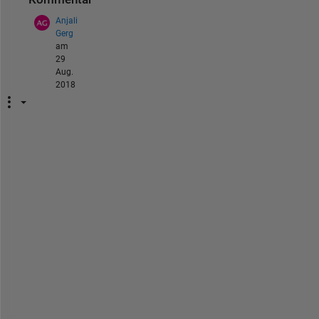
Anjali
Gerg
am
29
Aug.
2018
w
h
i
l
e 
a
p
p
l
y
i
n