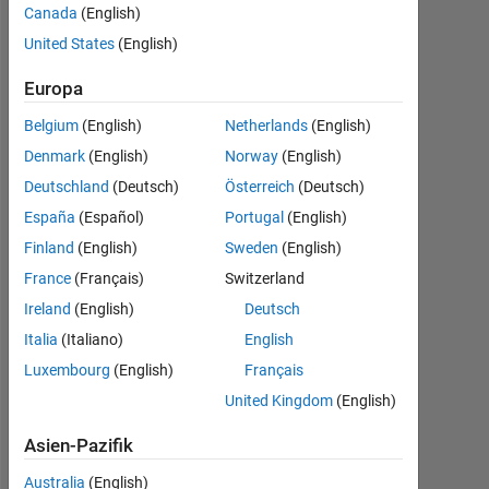
whithin
Canada
(English)
the block
United States
(English)
Europa
Ali
Belgium
(English)
Netherlands
(English)
Baradaran
21
Denmark
(English)
Norway
(English)
Jun.
Deutschland
(Deutsch)
Österreich
(Deutsch)
2017
España
(Español)
Portugal
(English)
1
Finland
(English)
Sweden
(English)
Antwort
France
(Français)
Switzerland
Antwort
Ireland
(English)
Deutsch
akzeptiert
Italia
(Italiano)
English
Luxembourg
(English)
Français
Aktualisiert
23 Jun.
United Kingdom
(English)
2017
Asien-Pazifik
23
Ansichten
Australia
(English)