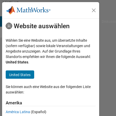
Weiter zum Inhalt
MATLAB
Answers
B Answers
File Exchange
Cody
AI Chat Playground
Diskussi
Website auswählen
Wählen Sie eine Website aus, um übersetzte Inhalte
(sofern verfügbar) sowie lokale Veranstaltungen und
How to
Angebote anzuzeigen. Auf der Grundlage Ihres
Standorts empfehlen wir Ihnen die folgende Auswahl:
solve the
United States
.
below
equation.
United States
Sie können auch eine Website aus der folgenden Liste
Maruti
auswählen:
Patil
29
Amerika
Mai
2017
América Latina
(Español)