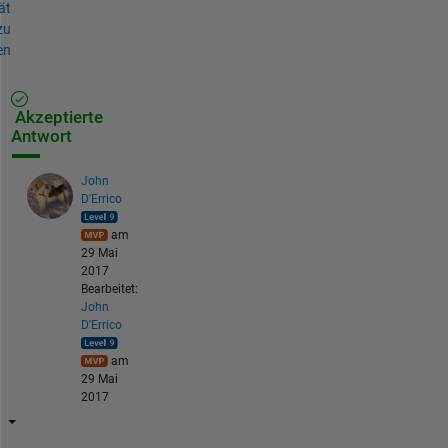
ät
zu
en
Akzeptierte
Antwort
John
D'Errico
am
29 Mai
2017
Bearbeitet:
John
D'Errico
am
29 Mai
2017