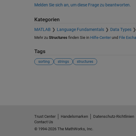
Melden Sie sich an, um diese Frage zu beantworten.
Kategorien
MATLAB
Language Fundamentals
Data Types
Mehr zu
Structures
finden Sie in
Hilfe-Center
und
File Exch
Tags
sorting
strings
structures
Siehe auch
Trust Center
Handelsmarken
Datenschutz-Richtlinien
Contact Us
© 1994-2026 The MathWorks, Inc.