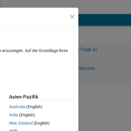
hen
Mehr
Melden Sie sich an, um diese Frage zu
e anzuzeigen. Auf der Grundlage Ihres
beantworten.
ge)
Weiterleiten
Anmelden, um Aktivität
zu verfolgen
Asien-Pazifik
Gefragt:
Australia
(English)
Ibro Tutic
India
(English)
am 11 Mai 2017
1K. 
New Zealand
(English)
Bearbeitet: