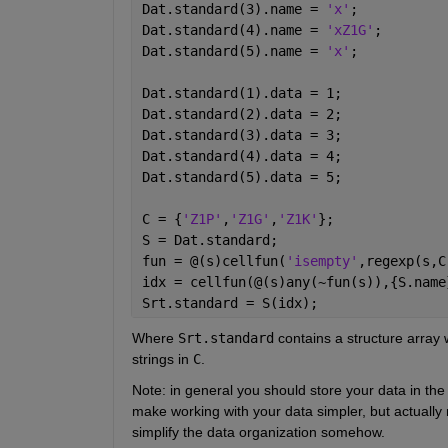
Dat.standard(3).name = 
'x'
;
Dat.standard(4).name = 
'xZ1G'
;
Dat.standard(5).name = 
'x'
;
Dat.standard(1).data = 1;
Dat.standard(2).data = 2;
Dat.standard(3).data = 3;
Dat.standard(4).data = 4;
Dat.standard(5).data = 5;
C = {
'Z1P'
,
'Z1G'
,
'Z1K'
};
S = Dat.standard;
fun = @(s)cellfun(
'isempty'
,regexp(s,C
idx = cellfun(@(s)any(~fun(s)),{S.name
Srt.standard = S(idx);
Where
Srt.standard
 contains a structure array 
strings in
C
.
Note: in general you should store your data in the 
make working with your data simpler, but actually 
simplify the data organization somehow.