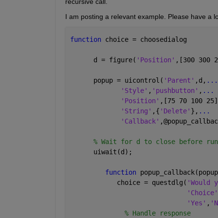
recursive call.
I am posting a relevant example. Please have a lo
function 
choice = choosedialog
      d = figure(
'Position'
,[300 300 2
      popup = uicontrol(
'Parent'
,d,
...
'Style'
,
'pushbutton'
,
...
'Position'
,[75 70 100 25]
'String'
,{
'Delete'
},
...
'Callback'
,@popup_callbac
% Wait for d to close before run
      uiwait(d);
function 
popup_callback(popup
            choice = questdlg(
'Would y
'Choice'
'Yes'
,
'N
% Handle response