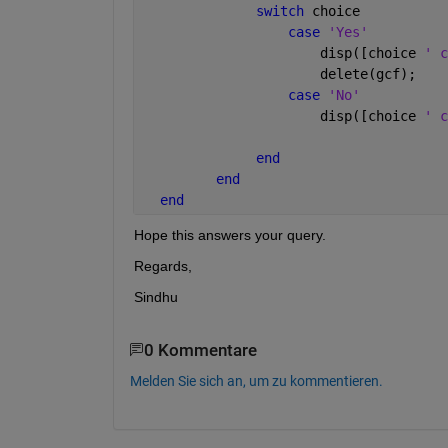
switch 
choice
case 
'Yes'
                      disp([choice 
' c
                      delete(gcf);
case 
'No'
                      disp([choice 
' c
end
end
end
Hope this answers your query.
Regards,
Sindhu
0 Kommentare
Melden Sie sich an, um zu kommentieren.