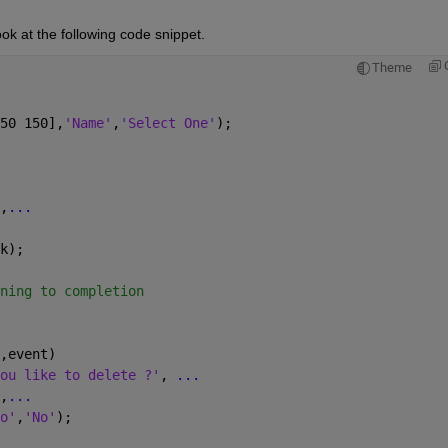
ok at the following code snippet.
Theme
50 150],
'Name'
,
'Select One'
);
,
...
k);
ning to completion
,event)
ou like to delete ?'
, 
...
,
...
o'
,
'No'
);