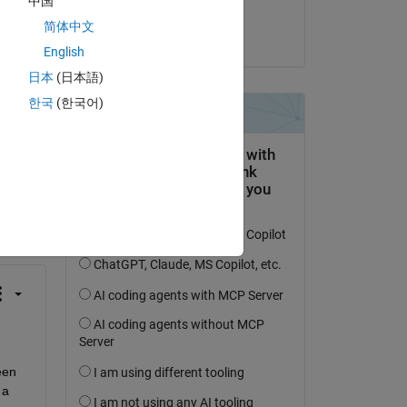
中国
 I 
Sindhu Priya
简体中文
am 21 Apr. 2017
English
日本
(日本語)
한국
(한국어)
tworten.
erfolgen
en 
a 