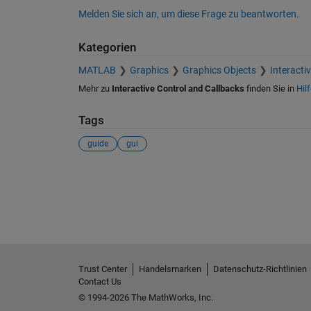
Melden Sie sich an, um diese Frage zu beantworten.
Kategorien
MATLAB
Graphics
Graphics Objects
Interacti
Mehr zu
Interactive Control and Callbacks
finden Sie in
Hil
Tags
guide
gui
Siehe auch
Trust Center
Handelsmarken
Datenschutz-Richtlinien
Contact Us
© 1994-2026 The MathWorks, Inc.