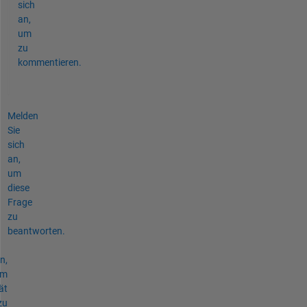
sich
an,
um
zu
kommentieren.
Melden
Sie
sich
an,
um
diese
Frage
zu
beantworten.
n,
um
ät
zu