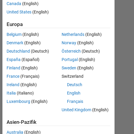
have any
Canada
(English)
suggestion
United States
(English)
to lift
Europa
deformed
Belgium
(English)
Netherlands
(English)
pixels and
Denmark
(English)
Norway
(English)
make a
Deutschland
(Deutsch)
Österreich
(Deutsch)
"perfecly
España
(Español)
Portugal
(English)
horizontal
Finland
(English)
Sweden
(English)
block"
France
(Français)
Switzerland
Ireland
(English)
Deutsch
Santi
Italia
(Italiano)
English
20
Luxembourg
(English)
Français
Dez.
United Kingdom
(English)
2016
2
Asien-Pazifik
Antworten
Australia
(English)