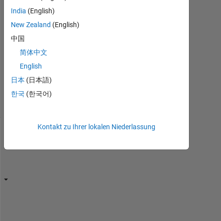
Antwort
India
(English)
akzeptiert
New Zealand
(English)
Aktualisiert
中国
21 Dez.
简体中文
2016
English
1
日本
(日本語)
Ansicht
(30
한국
(한국어)
Tage)
Kontakt zu Ihrer lokalen Niederlassung