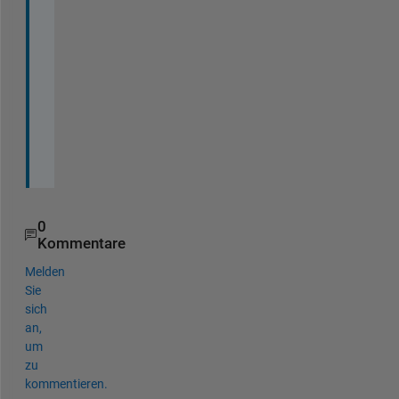
s
t 
r
e
g
a
r
d
s
0
Kommentare
Melden
Sie
sich
an,
um
zu
kommentieren.