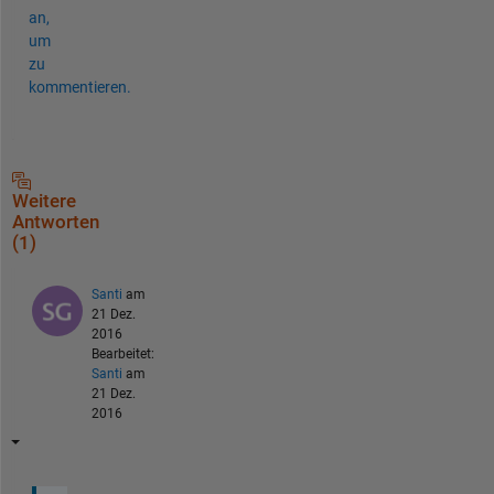
an,
um
zu
kommentieren.
Weitere
Antworten
(1)
Santi
am
21 Dez.
2016
Bearbeitet:
Santi
am
21 Dez.
2016