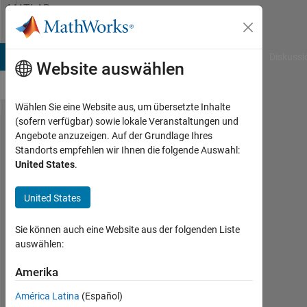
Weiter zum Inhalt
MATLAB
Answers
B Answers
File Exchange
Cody
AI Chat Playground
Diskussi
Website auswählen
Wählen Sie eine Website aus, um übersetzte Inhalte
(sofern verfügbar) sowie lokale Veranstaltungen und
This image
Angebote anzuzeigen. Auf der Grundlage Ihres
Standorts empfehlen wir Ihnen die folgende Auswahl:
correspond
United States
.
to a
specimen
United States
deformed
Sie können auch eine Website aus der folgenden Liste
in the
auswählen:
vertical
Amerika
direction.
Would you
América Latina
(Español)