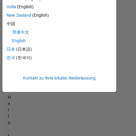
India
(English)
Aktualisiert
New Zealand
(English)
9 Dez. 2016
中国
2
Ansichten
简体中文
(30 Tage)
English
日本
(日本語)
한국
(한국어)
Ältere
Kommentare
anzeigen
Kontakt zu Ihrer lokalen Niederlassung
H
e
l
l
o
.
I