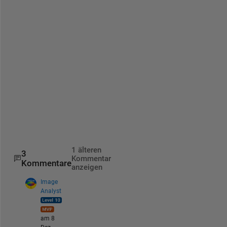
e
t
s
n
a
p
s
h
o
t
(
)
1 älteren
3
Kommentar
Kommentare
anzeigen
Image
Analyst
am 8