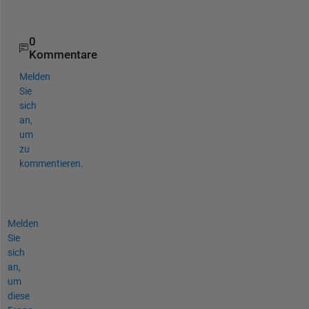
end
0
Kommentare
Melden
Sie
sich
an,
um
zu
kommentieren.
Melden
Sie
sich
an,
um
diese