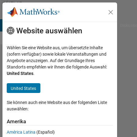
Weiter zum Inhalt
MATLAB
Answers
B Answers
File Exchange
Cody
AI Chat Playground
Diskussi
Website auswählen
Wählen Sie eine Website aus, um übersetzte Inhalte
(sofern verfügbar) sowie lokale Veranstaltungen und
How
Angebote anzuzeigen. Auf der Grundlage Ihres
Standorts empfehlen wir Ihnen die folgende Auswahl:
can I
United States
.
acquire
frames
United States
from a
Sie können auch eine Website aus der folgenden Liste
live
auswählen:
video
Amerika
stream,
acquire
América Latina
(Español)