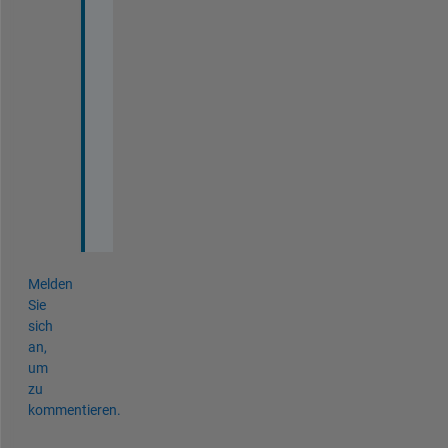
r
y 
t
o 
d
o 
t
h
a
t
.
Melden
Sie
sich
an,
um
zu
kommentieren.