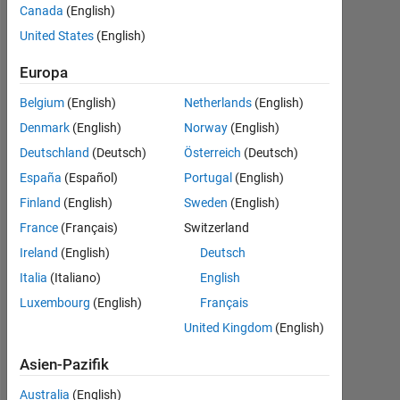
the
Canada
(English)
frames,
United States
(English)
then
Europa
use the
Belgium
(English)
Netherlands
(English)
frames
Denmark
(English)
Norway
(English)
to
Deutschland
(Deutsch)
Österreich
(Deutsch)
recreate
España
(Español)
Portugal
(English)
the live
Finland
(English)
Sweden
(English)
video
France
(Français)
Switzerland
stream?
Ireland
(English)
Deutsch
Italia
(Italiano)
English
Shinobu
Luxembourg
(English)
Français
7
United Kingdom
(English)
Dez.
2016
Asien-Pazifik
2
Australia
(English)
Antworten