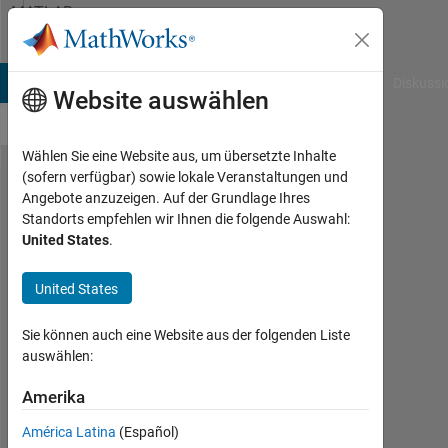
Weiter zum Inhalt
MATLAB
Answers
B Answers
File Exchange
Cody
AI Chat Playground
Diskussi
Website auswählen
Wählen Sie eine Website aus, um übersetzte Inhalte
(sofern verfügbar) sowie lokale Veranstaltungen und
Unable to
Angebote anzuzeigen. Auf der Grundlage Ihres
Standorts empfehlen wir Ihnen die folgende Auswahl:
create a
United States
.
standalone
application.
United States
Sie können auch eine Website aus der folgenden Liste
sangam
auswählen:
singh
6
Amerika
Dez.
2016
América Latina
(Español)