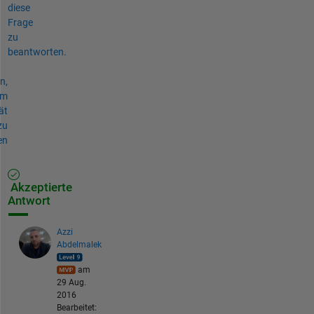
diese
Frage
zu
beantworten.
n,
um
ät
zu
en
Akzeptierte
Antwort
Azzi
Abdelmalek
am
29 Aug.
2016
Bearbeitet: