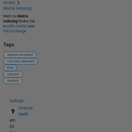
Arrays
Matrix Indexing
Mehr zu
Matrix
Indexing
finden Sie
in
Hilfe-Center
und
File Exchange
Tags
second smallest
non zero element
find
column
matlab
Siehe auch
Gefragt:
Ananya
Malik
am
29