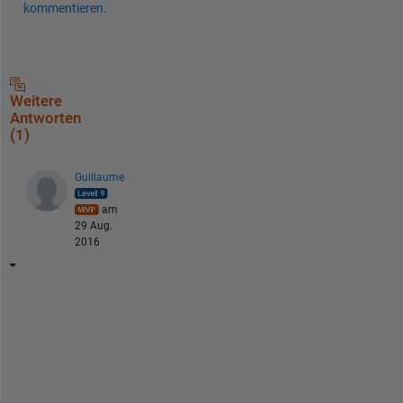
kommentieren.
Weitere
Antworten
(1)
Guillaume
am
29 Aug.
2016
I
f 
b
y 