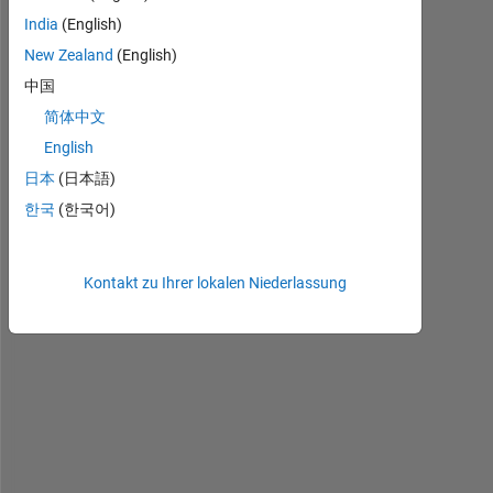
India
(English)
I 
New Zealand
(English)
h
中国
a
简体中文
v
e 
English
a 
日本
(日本語)
r
한국
(한국어)
o
w
Kontakt zu Ihrer lokalen Niederlassung
X 
= 
[
4
4
1 
1
3
7 