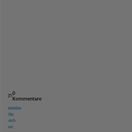
a
k
e 
t
h
e 
2
n
d 
o
n
e
.
0
Kommentare
Melden
Sie
sich
an,