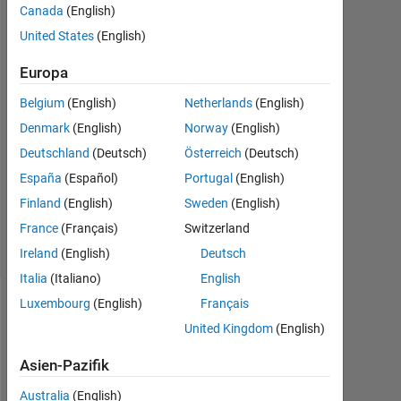
Canada
(English)
2016
2
United States
(English)
Antworten
Europa
Antwort
Belgium
(English)
Netherlands
(English)
akzeptiert
Denmark
(English)
Norway
(English)
Aktualisiert
Deutschland
(Deutsch)
Österreich
(Deutsch)
29 Aug.
España
(Español)
Portugal
(English)
2016
Finland
(English)
Sweden
(English)
37
France
(Français)
Switzerland
Ansichten
(30 Tage)
Ireland
(English)
Deutsch
Italia
(Italiano)
English
Luxembourg
(English)
Français
United Kingdom
(English)
Asien-Pazifik
Australia
(English)