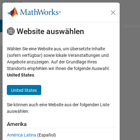
Weiter zum Inhalt
MATLAB
Answers
B Answers
File Exchange
Cody
AI Chat Playground
Diskussi
Website auswählen
Wählen Sie eine Website aus, um übersetzte Inhalte
(sofern verfügbar) sowie lokale Veranstaltungen und
Finding
Angebote anzuzeigen. Auf der Grundlage Ihres
Standorts empfehlen wir Ihnen die folgende Auswahl:
second
United States
.
smallest
element
United States
in a row.
Sie können auch eine Website aus der folgenden Liste
auswählen:
Ananya
Malik
Amerika
29
América Latina
(Español)
Aug.