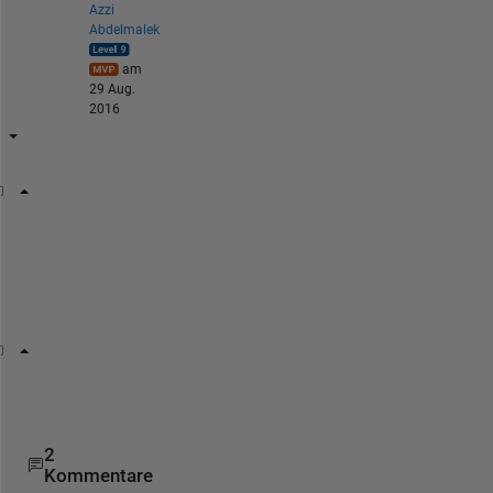
Azzi
Abdelmalek
am
29 Aug.
2016
X = [441 137 594 507 417 581 312 362 263 151 472 51
out=min(setdiff(X,min(X)))
o
r
M=sort(X)
out=M(2)
2
Kommentare