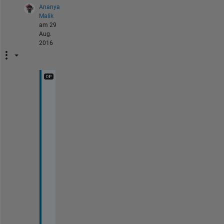
Ananya
Malik
am 29
Aug.
2016
I 
a
l
s
o 
w
a
n
d 
t
h
e 
i