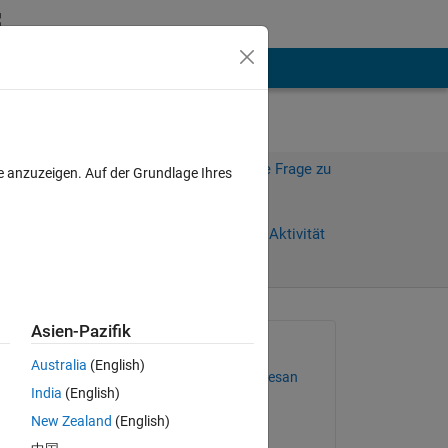
hen
Mehr
Melden Sie sich an, um diese Frage zu
e anzuzeigen. Auf der Grundlage Ihres
beantworten.
Weiterleiten
Anmelden, um Aktivität
zu verfolgen
Asien-Pazifik
Gefragt:
Australia
(English)
Gopalakrishnan venkatesan
India
(English)
am 23 Aug. 2016
New Zealand
(English)
Beantwortet: