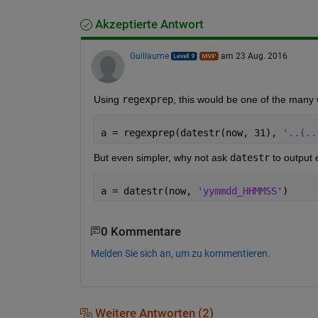
Akzeptierte Antwort
Guillaume
am 23 Aug. 2016
Using
regexprep
, this would be one of the many w
a = regexprep(datestr(now, 31), 
'..(..
But even simpler, why not ask
datestr
 to output 
a = datestr(now, 
'yymmdd_HHMMSS'
)
0 Kommentare
Melden Sie sich an, um zu kommentieren.
Weitere Antworten (2)