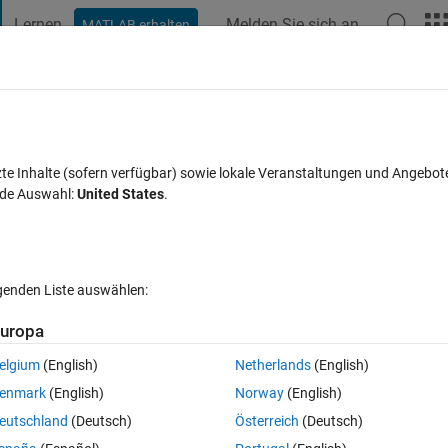
Lernen
Melden Sie sich an
MATLAB erhalten
t Playground
Diskussionen
Wettbewerbe
Blogs
Veröffentlic
FAQs zu MATLAB
Mehr
ng
zte Inhalte (sofern verfügbar) sowie lokale Veranstaltungen und Angebot
nde Auswahl:
United States
.
Antwort akzeptiert
Aktualisiert 23 Aug. 2016
3 Antworten
lgenden Liste auswählen:
uropa
elgium
(English)
Netherlands
(English)
0 Stimmen
enmark
(English)
Norway
(English)
eutschland
(Deutsch)
Österreich
(Deutsch)