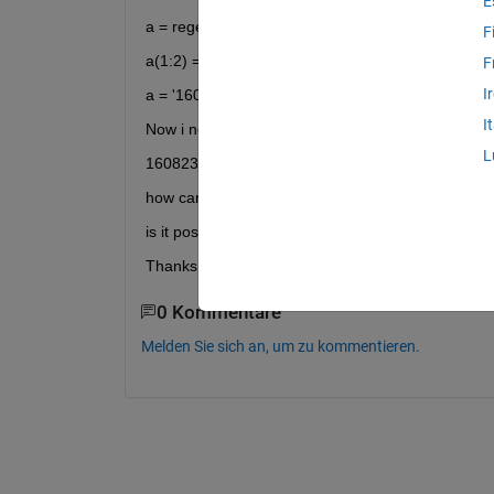
E
a = regexprep(a,'[^a-zA-Z0-9]','') = 20160823091
F
a(1:2) = []
F
I
a = '160823091547'
I
Now i need to insert the underscore after the sixth
L
160823_091547
how can i do this?
is it possible to optimize the above steps or my a
Thanks a lot
0 Kommentare
Melden Sie sich an, um zu kommentieren.