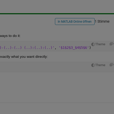
1 Stimme
In MATLAB Online öffnen
ays to do it:
Theme
)-(..)-(..) (..):(..):(..)'
, 
'$1$2$3_$4$5$6'
)
exactly what you want directly:
Theme