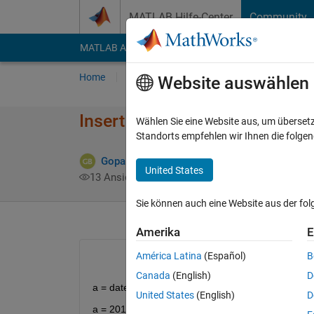
Weiter zum Inhalt
MATLAB Hilfe-Center
Community
MATLAB Answers
File Exchange
Cody
AI Cha
Home
Fragen
Antworten
Durchsuchen
Website auswählen
Insert underscore into the stri
Wählen Sie eine Website aus, um überset
Standorts empfehlen wir Ihnen die folge
Gopalakrishnan venkatesan
23 Aug. 2016
United States
13 Ansichten (30 Tage)
Sie können auch eine Website aus der fo
Amerika
E
América Latina
(Español)
B
Canada
(English)
D
a = datestr(now,31)
United States
(English)
D
a = 2016-08-23 09:15:47