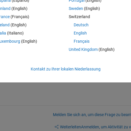
spaña
(Español)
Portugal
(English)
547
inland
(English)
Sweden
(English)
rance
(Français)
Switzerland
reland
(English)
Deutsch
talia
(Italiano)
English
 element in the string
uxembourg
(English)
Français
United Kingdom
(English)
pproach is correct?
Kontakt zu Ihrer lokalen Niederlassung
Melden Sie sich an, um diese Frage zu bean
Weiterleiten
Anmelden, um Aktivität zu v