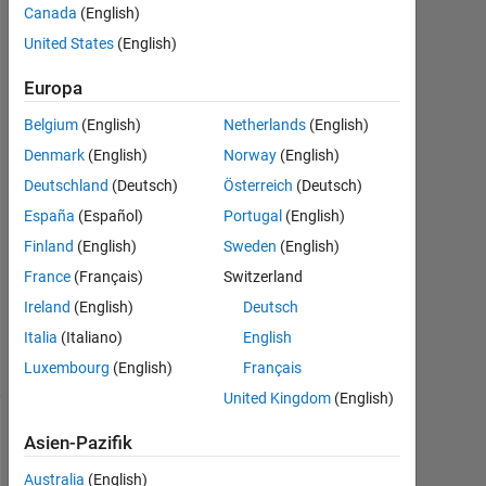
Hamed
Canada
(English)
3
United States
(English)
Aug.
2016
Europa
2
Antworten
Belgium
(English)
Netherlands
(English)
Denmark
(English)
Norway
(English)
Antwort
Deutschland
(Deutsch)
Österreich
(Deutsch)
akzeptiert
España
(Español)
Portugal
(English)
Aktualisiert
Finland
(English)
Sweden
(English)
4 Aug.
France
(Français)
Switzerland
2016
Ireland
(English)
Deutsch
3
Italia
(Italiano)
English
Ansichten
(30 Tage)
Luxembourg
(English)
Français
United Kingdom
(English)
Asien-Pazifik
Australia
(English)