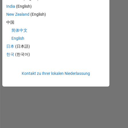
India
(English)
New Zealand
(English)
中国
spMBL.mat
简体中文
English
日本
(日本語)
I 
한국
(한국어)
h
a
v
Kontakt zu Ihrer lokalen Niederlassung
e 
a 
m
a
t
r
i
x 
(
i