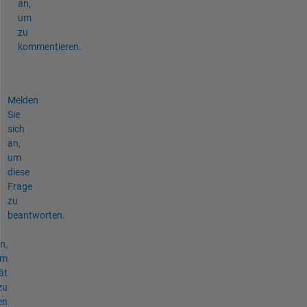
an,
um
zu
kommentieren.
Melden
Sie
sich
an,
um
diese
Frage
zu
beantworten.
n,
um
ät
zu
en