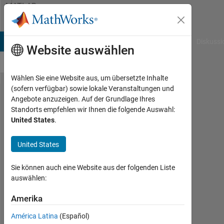
Weiter zum Inhalt
MATLAB
Answers
B Answers
File Exchange
Cody
AI Chat Playground
Diskussi
Website auswählen
Wählen Sie eine Website aus, um übersetzte Inhalte
(sofern verfügbar) sowie lokale Veranstaltungen und
How to
Angebote anzuzeigen. Auf der Grundlage Ihres
Standorts empfehlen wir Ihnen die folgende Auswahl:
delete
United States
.
duplicate
row?
United States
unique is
Sie können auch eine Website aus der folgenden Liste
not
auswählen:
working?
Amerika
Ahmed
América Latina
(Español)