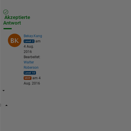
Akzeptierte
Antwort
Bekay.Kang
am
4 Aug.
2016
Bearbeitet:
Walter
Roberson
am 4
Aug. 2016
% here's code!
[~,idx]=unique(spBML,
'rows'
)
spBML_new=spBML(sort(idx),:)