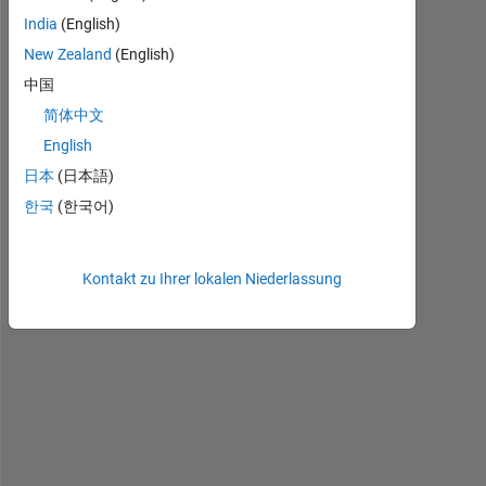
India
(English)
h
New Zealand
(English)
o
中国
w 
简体中文
c
a
English
n 
日本
(日本語)
i 
한국
(한국어)
d
e
t
Kontakt zu Ihrer lokalen Niederlassung
e
c
t 
g
r
e
e
n 
c
o