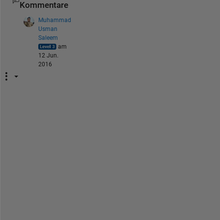
Kommentare
Muhammad
Usman
Saleem
am
12 Jun.
2016
i
s 
t
h
i
s 
i
m
a
g
e
?