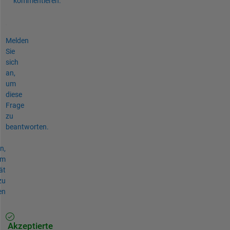
kommentieren.
Melden
Sie
sich
an,
um
diese
Frage
zu
beantworten.
n,
um
ät
zu
en
Akzeptierte