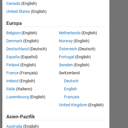
2
Canada
(English)
Antworten
United States
(English)
Antwort
Europa
akzeptiert
Belgium
(English)
Netherlands
(English)
Aktualisiert
Denmark
(English)
Norway
(English)
13 Jun.
Deutschland
(Deutsch)
Österreich
(Deutsch)
2016
España
(Español)
Portugal
(English)
72
Finland
(English)
Sweden
(English)
Ansichten
(30 Tage)
France
(Français)
Switzerland
Ireland
(English)
Deutsch
Italia
(Italiano)
English
Ältere
Luxembourg
(English)
Français
Kommentare
anzeigen
United Kingdom
(English)
Asien-Pazifik
Australia
(English)