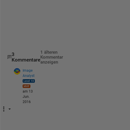
n
e
e
d
e
d
.
1 älteren
3
Kommentar
Kommentare
anzeigen
Image
Analyst
am 13
Jun.
2016
D