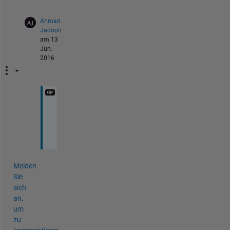
Ahmad
Jadoon
am 13
Jun.
2016
y
e
s
Melden
Sie
sich
an,
um
zu