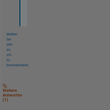
s 
s
i
r
Melden
Sie
sich
an,
um
zu
kommentieren.
Weitere
Antworten
(1)