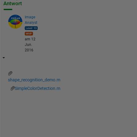
Antwort
Image
Analyst
am 12
Jun.
2016
shape_recognition_demo.m
SimpleColorDetection.m
Y
o
u 
c
a