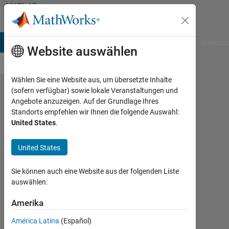
Weiter zum Inhalt
MATLAB
Answers
B Answers
File Exchange
Cody
AI Chat Playground
Diskussi
Website auswählen
Wählen Sie eine Website aus, um übersetzte Inhalte
(sofern verfügbar) sowie lokale Veranstaltungen und
how
Angebote anzuzeigen. Auf der Grundlage Ihres
Standorts empfehlen wir Ihnen die folgende Auswahl:
can i
United States
.
detect
triangle
United States
Sie können auch eine Website aus der folgenden Liste
Ahmad
auswählen:
Jadoon
12
Amerika
Jun.
2016
América Latina
(Español)