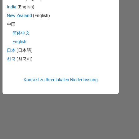
i
India
(English)
n
New Zealand
(English)
g 
中国
i
m
简体中文
h
English
i
日本
(日本語)
s
t 
한국
(한국어)
w
e 
c
Kontakt zu Ihrer lokalen Niederlassung
a
n
g
e
t 
h
i
s
t