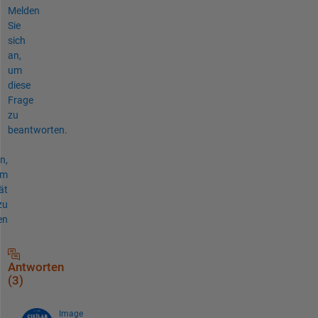
Melden
Sie
sich
an,
um
diese
Frage
zu
beantworten.
n,
um
ät
zu
en
Antworten
(3)
Image