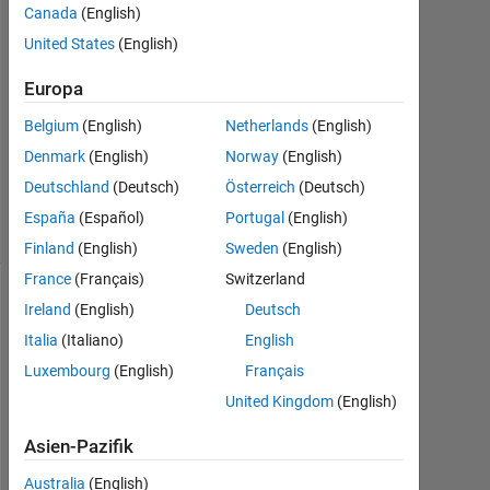
Canada
(English)
2016
3
United States
(English)
Antworten
Europa
Aktualisiert
Belgium
(English)
Netherlands
(English)
20 Apr.
Denmark
(English)
Norway
(English)
2020
35
Deutschland
(Deutsch)
Österreich
(Deutsch)
Ansichten
España
(Español)
Portugal
(English)
(30 Tage)
Finland
(English)
Sweden
(English)
France
(Français)
Switzerland
Ireland
(English)
Deutsch
Italia
(Italiano)
English
Luxembourg
(English)
Français
United Kingdom
(English)
Asien-Pazifik
U
Australia
(English)
s