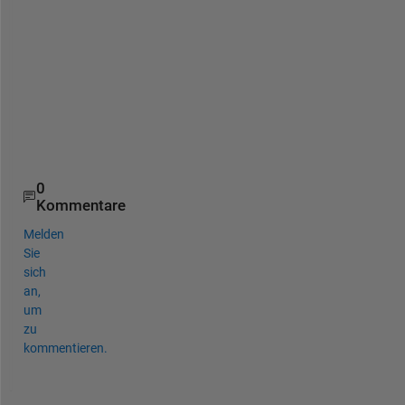
s
v 
i
m
a
g
e
?
0
Kommentare
Melden
Sie
sich
an,
um
zu
kommentieren.