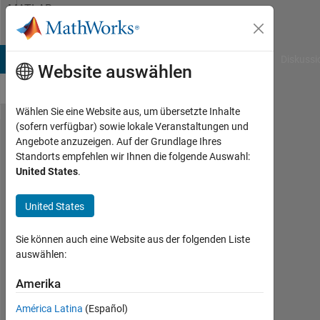
Weiter zum Inhalt
MATLAB
Answers
B Answers
File Exchange
Cody
AI Chat Playground
Diskussi
Website auswählen
Wählen Sie eine Website aus, um übersetzte Inhalte
(sofern verfügbar) sowie lokale Veranstaltungen und
How to
Angebote anzuzeigen. Auf der Grundlage Ihres
Standorts empfehlen wir Ihnen die folgende Auswahl:
draw
United States
.
histogram
of hsv
United States
image?
Sie können auch eine Website aus der folgenden Liste
auswählen:
kalyani
bedekar
Amerika
15
América Latina
(Español)
Mär.