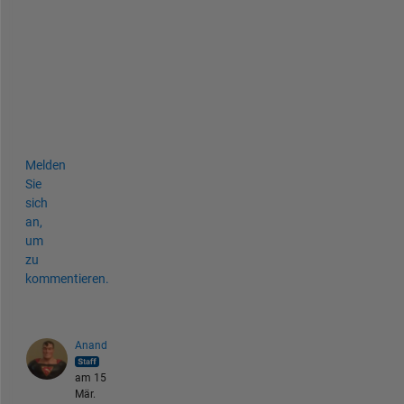
subplot(2,2,3);
vHist = histogram(vImage);
grid 
on
;
title(
'Value Histogram'
);
subplot(2,2,4);
imshow(rgbImage);
Melden
Sie
sich
an,
um
zu
kommentieren.
Anand
am 15
Mär.