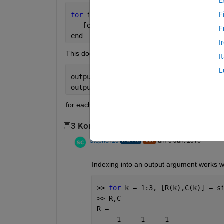
E
F
for 
ind = 1:n
   [output1(ind),output2(ind), 
...
] = 
F
end
I
This doesn't appear to work (results in an error). 
I
L
output1(ind) = output1;
output2(ind) = output2;
for each variable after the function call?
3 Kommentare
1 älteren Kommentar anzeig
Stephen23
am 3 Jan. 2016
Indexing into an output argument works wi
>> 
for 
k = 1:3, [R(k),C(k)] = s
>> R,C
R =
     1     1     1