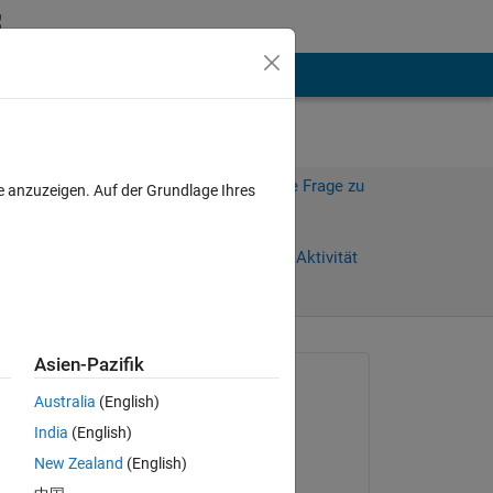
hen
Mehr
Melden Sie sich an, um diese Frage zu
e anzuzeigen. Auf der Grundlage Ihres
beantworten.
Weiterleiten
Anmelden, um Aktivität
zu verfolgen
anzeigen
Asien-Pazifik
Gefragt:
Australia
(English)
Art
India
(English)
am 3 Jan. 2016
each 
New Zealand
(English)
Beantwortet: