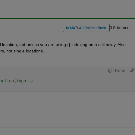
0 Stimmen
In MATLAB Online öffnen
ocation, not unless you are using {} indexing on a cell array. Also 
s, not single locations.
Theme
nction(inputs)