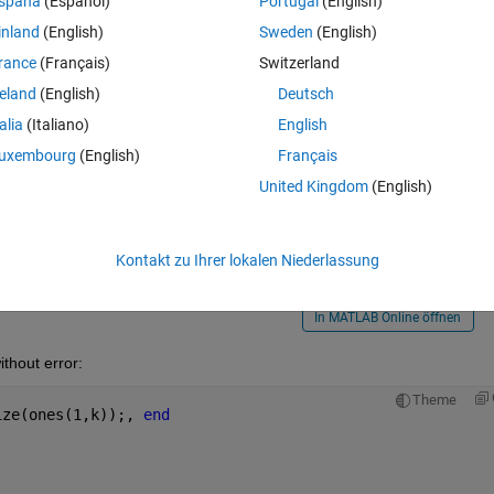
spaña
(Español)
Portugal
(English)
Theme
inland
(English)
Sweden
(English)
function(inputs)
rance
(Français)
Switzerland
reland
(English)
Deutsch
Is there an easy way to code this without doing:
talia
(Italiano)
English
Theme
uxembourg
(English)
Français
United Kingdom
(English)
Kontakt zu Ihrer lokalen Niederlassung
en
In MATLAB Online öffnen
thout error:
Theme
ize(ones(1,k));, 
end