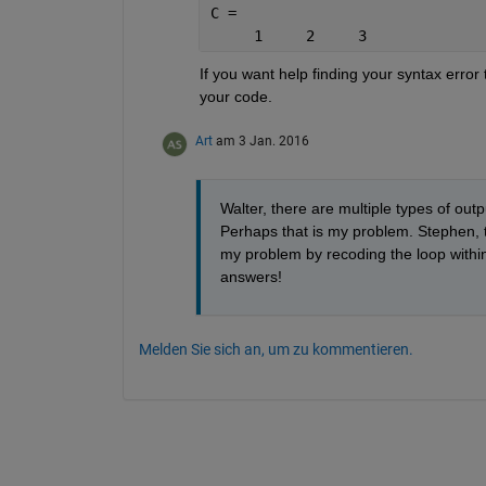
C =
     1     2     3
If you want help finding your syntax error
your code.
Art
am 3 Jan. 2016
Walter, there are multiple types of outp
Perhaps that is my problem. Stephen, t
my problem by recoding the loop within 
answers!
Melden Sie sich an, um zu kommentieren.