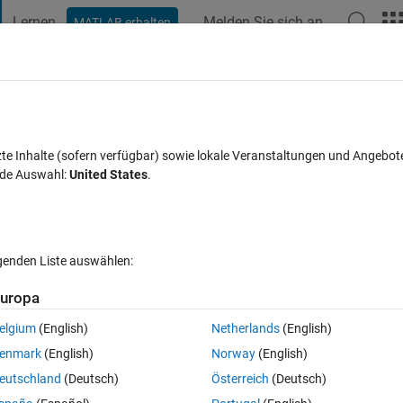
Lernen
Melden Sie sich an
MATLAB erhalten
t Playground
Diskussionen
Wettbewerbe
Blogs
Veröffentlic
FAQs zu MATLAB
Mehr
 to a function output?
zte Inhalte (sofern verfügbar) sowie lokale Veranstaltungen und Angebot
nde Auswahl:
United States
.
tiert
Aktualisiert 3 Jan. 2016
17 Ansichten (30 Tage)
lgenden Liste auswählen:
Ältere Kommentare 
uropa
elgium
(English)
Netherlands
(English)
0 Stimmen
In MATLAB Online öffnen
enmark
(English)
Norway
(English)
 loop which returns lots of outputs. I want to assign an index value for 
eutschland
(Deutsch)
Österreich
(Deutsch)
like: