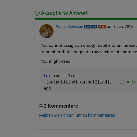
Akzeptierte Antwort
Walter Roberson
am 3 Jan. 2016
You cannot assign an empty result into an indexed l
remember that strings are row vectors of character
You might need
for 
ind = 1:n
 [output1{ind},output2{ind}, 
...
] = fu
end
0 Kommentare
Melden Sie sich an, um zu kommentieren.