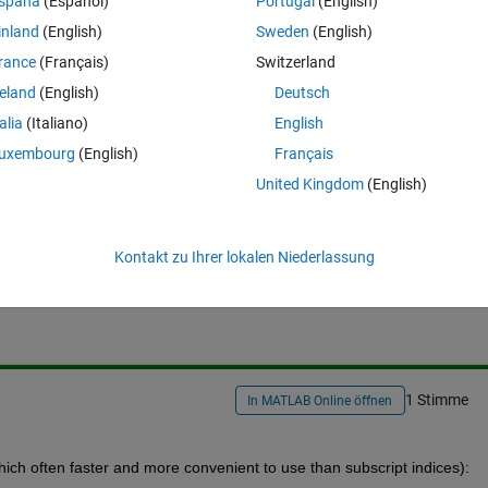
spaña
(Español)
Portugal
(English)
Theme
inland
(English)
Sweden
(English)
uth' 'East' 'West' 'West' 'East'
}
rance
(Français)
Switzerland
reland
(English)
Deutsch
talia
(Italiano)
English
uxembourg
(English)
Français
United Kingdom
(English)
Melden Sie sich an, um diese Frage zu bean
Kontakt zu Ihrer lokalen Niederlassung
Weiterleiten
Anmelden, um Aktivität zu v
1 Stimme
In MATLAB Online öffnen
hich often faster and more convenient to use than subscript indices):