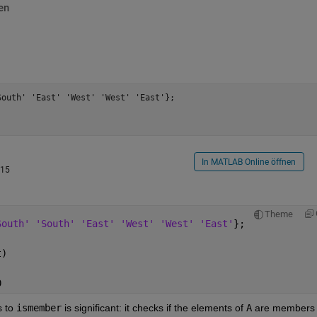
en
outh' 'East' 'West' 'West' 'East'};

In MATLAB Online öffnen
015
Theme
South' 'South' 'East' 'West' 'West' 'East'
};
;
t)
0
 to
ismember
 is significant: it checks if the elements of
A
 are members 