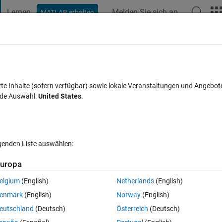
Lernen
Melden Sie sich an
MATLAB erhalten
t Playground
Diskussionen
Wettbewerbe
Blogs
Veröffentlic
FAQs zu MATLAB
Mehr
zte Inhalte (sofern verfügbar) sowie lokale Veranstaltungen und Angebot
nde Auswahl:
United States
.
Antwort akzeptiert
Aktualisiert 3 Nov. 2015
ntworten
lgenden Liste auswählen:
Ältere Kommentare 
uropa
elgium
(English)
Netherlands
(English)
0 Stimmen
In MATLAB Online öffnen
enmark
(English)
Norway
(English)
to find the index by doing so but it gives me an error. However it works
eutschland
(Deutsch)
Österreich
(Deutsch)
.