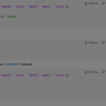
Theme
'South' 'East' 'West' 'West' 'East'
};
cal index
Theme
use
ismember
 instead:
Theme
'South' 'East' 'West' 'West' 'East'
};