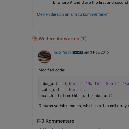
B
, where
A
 and
B
 are the first and second 
Melden Sie sich an, um zu kommentieren.
Weitere Antworten (1)
TastyPastry
am 3 Nov. 2015
Modified code:
hbs_ort = {
'North' 'North' 'South' 'So
cabs_ort = 
'North'
;
match=strfind(hbs_ort,cabs_ort);
Returns variable match, which is a 1xn cell array c
0 Kommentare