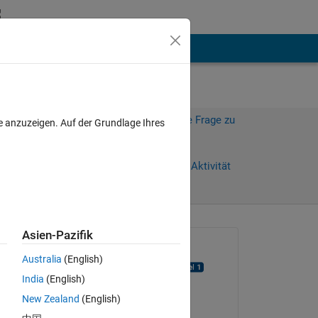
hen
Mehr
Melden Sie sich an, um diese Frage zu
e anzuzeigen. Auf der Grundlage Ihres
beantworten.
Weiterleiten
Anmelden, um Aktivität
zu verfolgen
anzeigen
Asien-Pazifik
Gefragt:
Australia
(English)
Aftab Ahmed Khan
India
(English)
am 3 Nov. 2015
 
New Zealand
(English)
Bearbeitet: