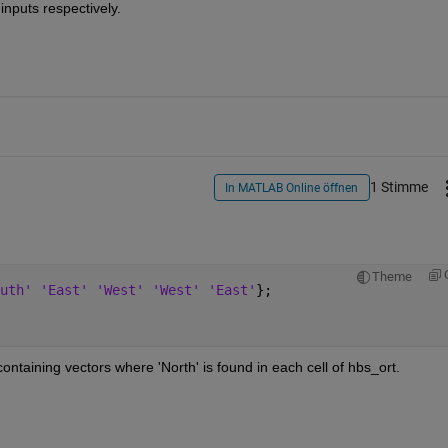
inputs respectively.
1 Stimme
In MATLAB Online öffnen
Theme
uth' 'East' 'West' 'West' 'East'
};
ontaining vectors where 'North' is found in each cell of hbs_ort.