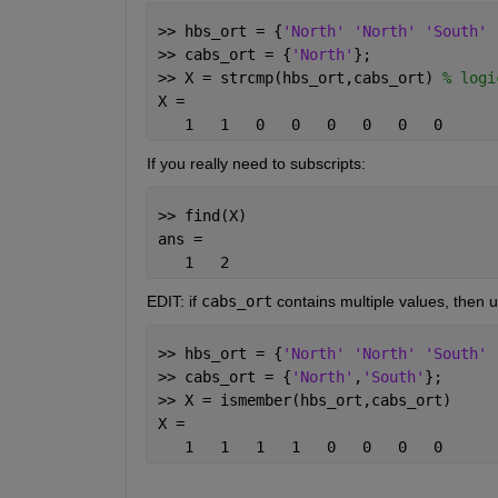
>> hbs_ort = {
'North' 'North' 'South' 
>> cabs_ort = {
'North'
};
>> X = strcmp(hbs_ort,cabs_ort) 
% logi
X =
   1   1   0   0   0   0   0   0
If you really need to subscripts:
>> find(X)
ans =
   1   2
EDIT: if
cabs_ort
 contains multiple values, then 
>> hbs_ort = {
'North' 'North' 'South' 
>> cabs_ort = {
'North'
,
'South'
};
>> X = ismember(hbs_ort,cabs_ort)
X =
   1   1   1   1   0   0   0   0