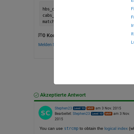
E
F
hbs_ort = {
'North' 'North' 'South' 'So
cabs_ort = {
'North'
}
F
match=find(cabs_ort==hbs_ort)
I
I
0 Kommentare
L
Melden Sie sich an, um zu kommentieren.
Akzeptierte Antwort
Stephen23
am 3 Nov. 2015
Bearbeitet:
Stephen23
am 3 Nov.
2015
You can use
strcmp
 to obtain the
logical index
 (w