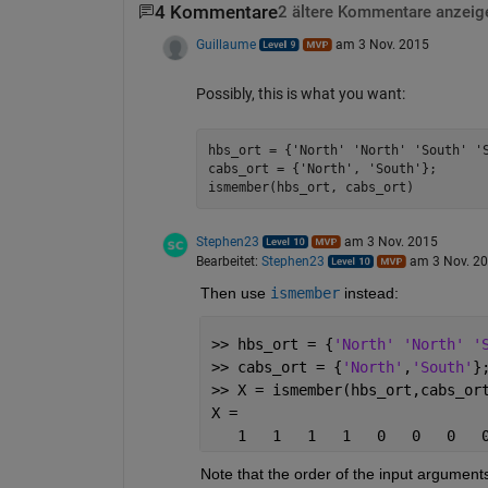
4 Kommentare
2 ältere Kommentare anzeig
Guillaume
am 3 Nov. 2015
Possibly, this is what you want:
hbs_ort = {'North' 'North' 'South' 'S
cabs_ort = {'North', 'South'};

Stephen23
am 3 Nov. 2015
Bearbeitet:
Stephen23
am 3 Nov. 2
Then use
ismember
 instead:
>> hbs_ort = {
'North' 'North' '
>> cabs_ort = {
'North'
,
'South'
}
>> X = ismember(hbs_ort,cabs_or
X =
   1   1   1   1   0   0   0   
Note that the order of the input arguments