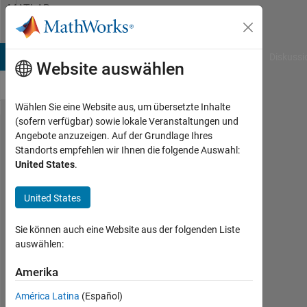
Weiter zum Inhalt
MATLAB
Answers
B Answers
File Exchange
Cody
AI Chat Playground
Diskussi
Website auswählen
Wählen Sie eine Website aus, um übersetzte Inhalte
(sofern verfügbar) sowie lokale Veranstaltungen und
how to
Angebote anzuzeigen. Auf der Grundlage Ihres
Standorts empfehlen wir Ihnen die folgende Auswahl:
search
United States
.
for
multiple
United States
words
Sie können auch eine Website aus der folgenden Liste
anywhere
auswählen:
in the
Amerika
sentence
?
América Latina
(Español)