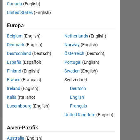
Canada
(English)
United States
(English)
Amr
Hashem
Europa
19
Belgium
(English)
Netherlands
(English)
Sep.
Denmark
(English)
Norway
(English)
2015
Deutschland
(Deutsch)
Österreich
(Deutsch)
3
Antworten
España
(Español)
Portugal
(English)
Finland
(English)
Sweden
(English)
Aktualisiert
France
(Français)
Switzerland
22 Sep.
Ireland
(English)
Deutsch
2015
50
Italia
(Italiano)
English
Ansichten
Luxembourg
(English)
Français
(30 Tage)
United Kingdom
(English)
Asien-Pazifik
Ältere
Kommentare
Australia
(English)