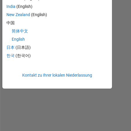
anzeigen
India
(English)
New Zealand
(English)
中国
简体中文
I 
English
w
a
日本
(日本語)
n
한국
(한국어)
t 
t
o 
Kontakt zu Ihrer lokalen Niederlassung
s
e
a
r
c
h 
f
o
r 