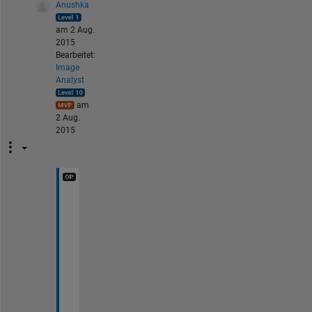
Anushka
am 2 Aug.
2015
Bearbeitet:
Image
Analyst
am
2 Aug.
2015
Y
e
s 
I 
u
s
e
d