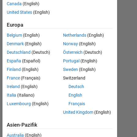
following
Canada
(English)
code but an
United States
(English)
error
Europa
occurred.
Belgium
(English)
Netherlands
(English)
Denmark
(English)
Norway
(English)
Anushka
Deutschland
(Deutsch)
Österreich
(Deutsch)
España
(Español)
Portugal
(English)
2
Aug.
Finland
(English)
Sweden
(English)
2015
France
(Français)
Switzerland
2
Ireland
(English)
Deutsch
Antworten
Italia
(Italiano)
English
Aktualisiert
Luxembourg
(English)
Français
2 Aug.
United Kingdom
(English)
2015
8
Asien-Pazifik
Ansichten
Australia
(English)
(30 Tage)