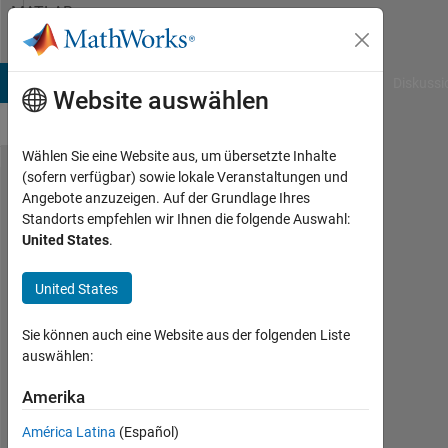
Weiter zum Inhalt
MATLAB
Answers
B Answers
File Exchange
Cody
AI Chat Playground
Diskussi
Website auswählen
Wählen Sie eine Website aus, um übersetzte Inhalte
(sofern verfügbar) sowie lokale Veranstaltungen und
I used the
Angebote anzuzeigen. Auf der Grundlage Ihres
Standorts empfehlen wir Ihnen die folgende Auswahl:
following
United States
.
code for
hiding a
United States
binarystring
Sie können auch eine Website aus der folgenden Liste
inside an
auswählen:
image
Amerika
using lsb
using the
América Latina
(Español)