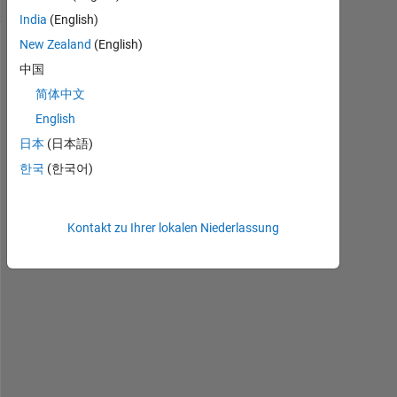
India
(English)
New Zealand
(English)
中国
简体中文
English
日本
(日本語)
한국
(한국어)
I 
u
s
Kontakt zu Ihrer lokalen Niederlassung
e
d 
t
h
e 
f
o
l
l