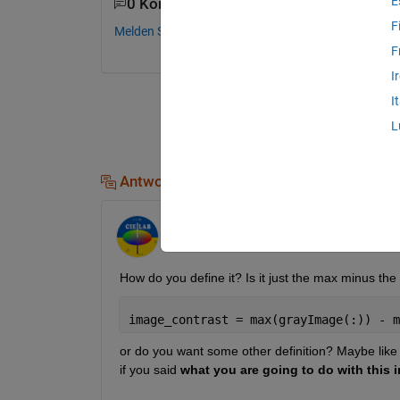
E
0 Kommentare
F
Melden Sie sich an, um zu kommentieren.
F
I
I
L
Antworten (1)
Image Analyst
am 26 Jul. 2015
How do you define it? Is it just the max minus the
image_contrast = max(grayImage(:)) - m
or do you want some other definition? Maybe like t
if you said
what you are going to do with this 