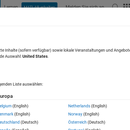
Lernen
Melden Sie sich an
MATLAB erhalten
t Playground
Diskussionen
Wettbewerbe
Blogs
Veröffentlic
FAQs zu MATLAB
Mehr
image in Matlab?
zte Inhalte (sofern verfügbar) sowie lokale Veranstaltungen und Angebot
nde Auswahl:
United States
.
ktualisiert 8 Okt. 2017
28 Ansichten (30 Tage)
lgenden Liste auswählen:
uropa
elgium
(English)
Netherlands
(English)
0 Stimmen
enmark
(English)
Norway
(English)
eutschland
(Deutsch)
Österreich
(Deutsch)