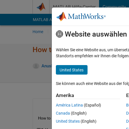
Weiter zum Inhalt
MATLAB Hilfe-Center
Community
MATLAB Answers
File Exchange
Cody
AI Cha
Home
Fragen
Antworten
Durchsuchen
Website auswählen
How to find the contrast of a 
Wählen Sie eine Website aus, um überset
Standorts empfehlen wir Ihnen die folge
A
Anushka
26 Jul. 2015
1 Antwort
United States
Sie können auch eine Website aus der fo
Amerika
E
América Latina
(Español)
B
Canada
(English)
D
How to find the contrast of a image in Matlab?
United States
(English)
D