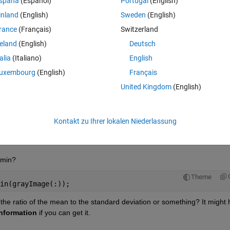
spaña
(Español)
Portugal
(English)
inland
(English)
Sweden
(English)
rance
(Français)
Switzerland
reland
(English)
Deutsch
Melden Sie sich an, um diese Frage zu bean
talia
(Italiano)
English
uxembourg
(English)
Français
Weiterleiten
Anmelden, um Aktivität zu v
United Kingdom
(English)
Kontakt zu Ihrer lokalen Niederlassung
1 Stimme
In MATLAB Online öffnen
 min?
Theme
in(grayImage(:));
he ratio of the mean to the standard deviation or something? It might h
information
 if you can get it.