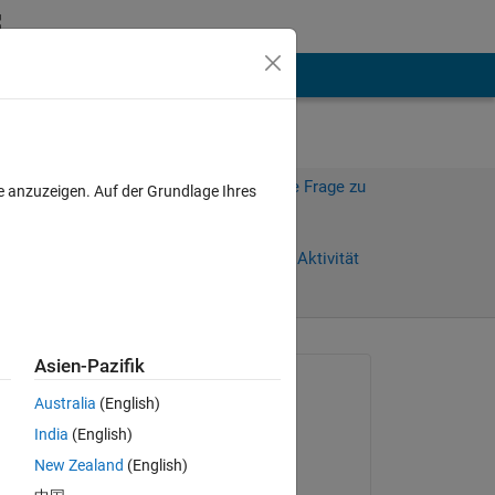
hen
Mehr
Melden Sie sich an, um diese Frage zu
e anzuzeigen. Auf der Grundlage Ihres
beantworten.
Weiterleiten
Anmelden, um Aktivität
zu verfolgen
Asien-Pazifik
Gefragt:
Australia
(English)
Anushka
India
(English)
am 26 Jul. 2015
New Zealand
(English)
Kommentiert: