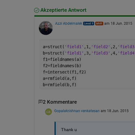
Akzeptierte Antwort
Azzi Abdelmalek
am 18 Jun. 2015
a=struct(
'field1'
,1,
'field2'
,2,
'field3
b=struct(
'field1'
,3,
'field3'
,4,
'field4
f1=fieldnames(a)
f2=fieldnames(b)
f=intersect(f1,f2)
a=rmfield(a,f)
b=rmfield(b,f)
2 Kommentare
Gopalakrishnan venkatesan
am 18 Jun. 2015
Thank u