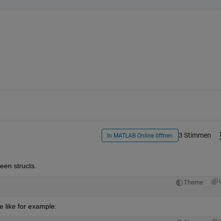
3 Stimmen
In MATLAB Online öffnen
en structs.
Theme
e like for example: