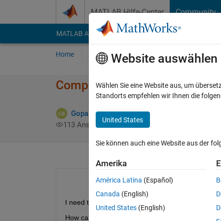
Weiter zum Inhalt
MATLAB Hilfe-Center
Community
MATLAB Answers
File Exchange
Cody
AI Cha
Home
Fragen
Antworten
Durchsuchen
Website auswählen
Comparing the two structure
Wählen Sie eine Website aus, um überset
Standorts empfehlen wir Ihnen die folge
Gopalakrishnan venkatesan
18 Jun. 2015
United States
113 Ansichten (30 Tage)
Sie können auch eine Website aus der fo
Amerika
E
América Latina
(Español)
B
Canada
(English)
D
I need to compare the two structure and remove th
United States
(English)
D
How can i do it?