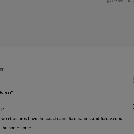
Theme
.
en
ctures??
015
the two structures have the exact same field names
and
 field values.
ave the same name.