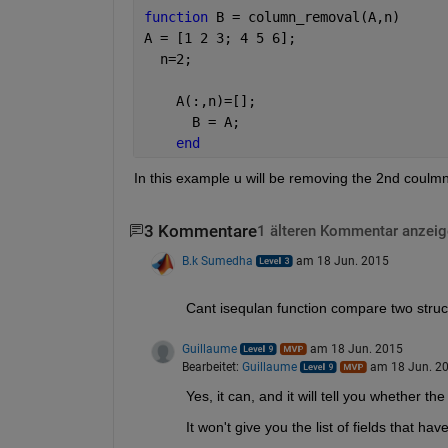
function 
B = column_removal(A,n)
A = [1 2 3; 4 5 6];
  n=2;
    A(:,n)=[];
      B = A;
end
In this example u will be removing the 2nd coulmn
3 Kommentare
1 älteren Kommentar anzeig
B.k Sumedha
am 18 Jun. 2015
Cant isequlan function compare two stru
Guillaume
am 18 Jun. 2015
Bearbeitet:
Guillaume
am 18 Jun. 2
Yes, it can, and it will tell you whether 
It won't give you the list of fields that h