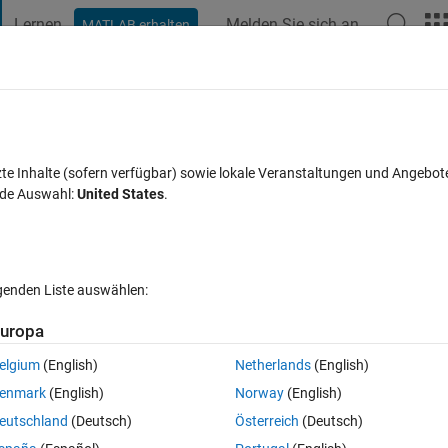
Lernen
Melden Sie sich an
MATLAB erhalten
t Playground
Diskussionen
Wettbewerbe
Blogs
Veröffentlic
FAQs zu MATLAB
Mehr
zte Inhalte (sofern verfügbar) sowie lokale Veranstaltungen und Angebot
nde Auswahl:
United States
.
Antwort akzeptiert
Aktualisiert 25 Nov. 2021
2 Antworten
lgenden Liste auswählen:
Ältere Kommentare 
uropa
elgium
(English)
Netherlands
(English)
0 Stimmen
enmark
(English)
Norway
(English)
e matching fieldname. Is it possible?
eutschland
(Deutsch)
Österreich
(Deutsch)