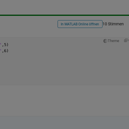
10 Stimmen
In MATLAB Online öffnen
Theme
'
,5)
'
,6)