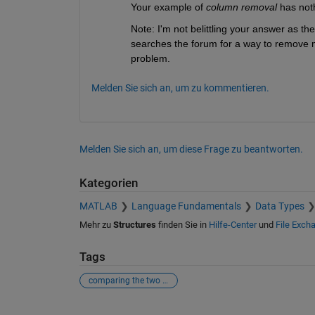
Your example of
column removal
 has not
Note: I'm not belittling your answer as th
searches the forum for a way to remove ma
problem.
Melden Sie sich an, um zu kommentieren.
Melden Sie sich an, um diese Frage zu beantworten.
Kategorien
MATLAB
Language Fundamentals
Data Types
Mehr zu
Structures
finden Sie in
Hilfe-Center
und
File Exch
Tags
comparing the two structure
Siehe auch