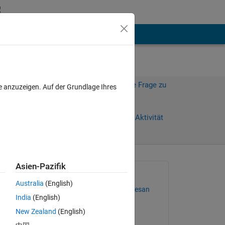
hen
Mehr
Melden Sie sich an, um diese Frage zu
e anzuzeigen. Auf der Grundlage Ihres
beantworten.
Weiterleiten
Anmelden, um Aktivität
zu verfolgen
anzeigen
Asien-Pazifik
Gefragt:
Australia
(English)
Gopalakrishnan venkatesan
India
(English)
am 18 Jun. 2015
New Zealand
(English)
Kommentiert: