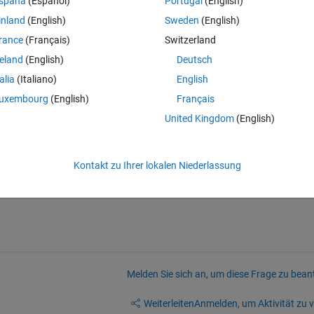
spaña
(Español)
Portugal
(English)
inland
(English)
Sweden
(English)
rance
(Français)
Switzerland
reland
(English)
Deutsch
talia
(Italiano)
English
uxembourg
(English)
Français
United Kingdom
(English)
Kontakt zu Ihrer lokalen Niederlassung
Melden Sie sich an, um diese Frage zu bean
Weiterleiten
Anmelden, um Aktivität zu v