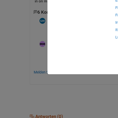
E
in on matlab site to download the license  how do i
F
6 Kommentare
4 ältere Kommentare anzeig
F
Saúl Rolando Méndez Elizondo
am 4 Mai 2026
I
I
También tengo el mismo problema
L
mat
am 4 Mai 2026
Bearbeitet:
mat
am 4 Mai 2026
I really hope there's a solution to this, m
license 
:(
 )
Melden Sie sich an, um zu kommentieren.
Antworten (0)