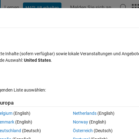
Lernen
Melden Sie sich an
MATLAB erhalten
t Playground
Diskussionen
Wettbewerbe
Blogs
Veröffentlic
FAQs zu MATLAB
Mehr
zte Inhalte (sofern verfügbar) sowie lokale Veranstaltungen und Angebot
nde Auswahl:
United States
.
tualisiert 4 Mai 2026
20 Ansichten (30 Tage)
lgenden Liste auswählen:
Ältere Kommentare 
uropa
elgium
(English)
Netherlands
(English)
5 Stimmen
enmark
(English)
Norway
(English)
tlab 2026 i get this error "An attempt to create a new profile for an emai
eutschland
(Deutsch)
Österreich
(Deutsch)
 i am not creating a new account , i am using my account that i am sig