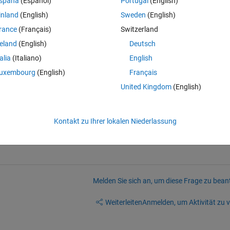
spaña
(Español)
Portugal
(English)
 fix that problem
inland
(English)
Sweden
(English)
en
rance
(Français)
Switzerland
reland
(English)
Deutsch
talia
(Italiano)
English
uxembourg
(English)
Français
United Kingdom
(English)
y final project depends on it (my school doesn't have an organizational 
Kontakt zu Ihrer lokalen Niederlassung
Melden Sie sich an, um diese Frage zu bean
Weiterleiten
Anmelden, um Aktivität zu v