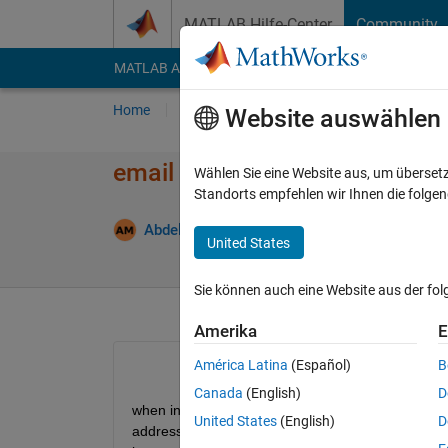
Weiter zum Inhalt
MATLAB Hilfe-Center
Community
MATLAB Answers
File Exchange
Cody
AI Cha
Home
Fragen
Antworten
Durchsuchen
Website auswählen
email address aleady in use
Wählen Sie eine Website aus, um überset
Standorts empfehlen wir Ihnen die folge
Ak
Abdelrahman
3 Mai 2026
0 Antworten
United States
Sie können auch eine Website aus der fo
Amerika
E
América Latina
(Español)
B
Canada
(English)
D
when installing the Free trial student version of ma
United States
(English)
D
address already in use was detected." even though