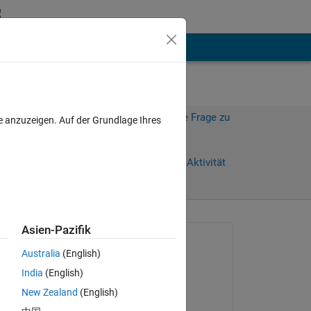
hen
Mehr
Melden Sie sich an, um diese Frage zu
e anzuzeigen. Auf der Grundlage Ihres
beantworten.
Weiterleiten
Anmelden, um Aktivität
zu verfolgen
anzeigen
Asien-Pazifik
Gefragt:
Australia
(English)
Abdelrahman
India
(English)
am 3 Mai 2026
l 
New Zealand
(English)
ned 
Bearbeitet: