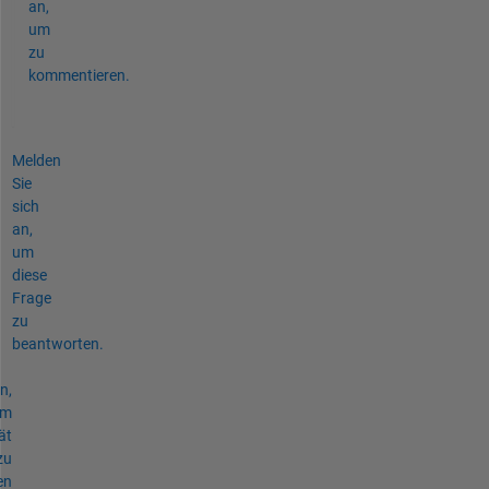
an,
um
zu
kommentieren.
Melden
Sie
sich
an,
um
diese
Frage
zu
beantworten.
n,
um
ät
zu
en