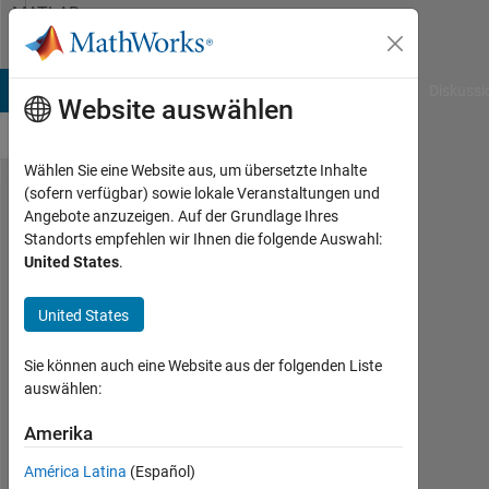
Weiter zum Inhalt
MATLAB
Answers
B Answers
File Exchange
Cody
AI Chat Playground
Diskussi
Website auswählen
Wählen Sie eine Website aus, um übersetzte Inhalte
(sofern verfügbar) sowie lokale Veranstaltungen und
How to
Angebote anzuzeigen. Auf der Grundlage Ihres
Standorts empfehlen wir Ihnen die folgende Auswahl:
apply a
United States
.
threshold
to gevfit?
United States
Sie können auch eine Website aus der folgenden Liste
Darcy
auswählen:
Cordell
20
Amerika
Jan.
2025
América Latina
(Español)