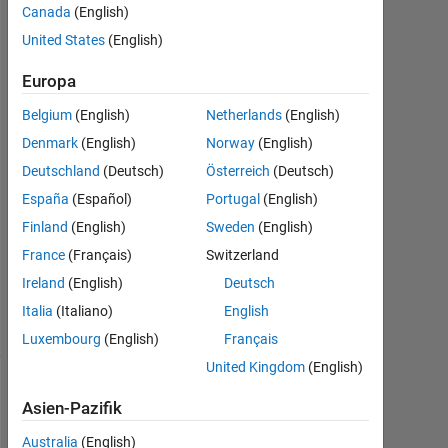
Canada
(English)
United States
(English)
Howard
Loewen
Europa
5
Dez.
Belgium
(English)
Netherlands
(English)
2024
Denmark
(English)
Norway
(English)
1
Deutschland
(Deutsch)
Österreich
(Deutsch)
Antwort
España
(Español)
Portugal
(English)
Aktualisiert
Finland
(English)
Sweden
(English)
10 Dez.
France
(Français)
Switzerland
2024
Ireland
(English)
Deutsch
21
Ansichten
Italia
(Italiano)
English
(30 Tage)
Luxembourg
(English)
Français
United Kingdom
(English)
Asien-Pazifik
Australia
(English)