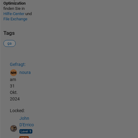
Optimization
finden Sie in
Hilfe-Center
und
File Exchange
Tags
ga
Siehe auch
Gefragt:
noura
am
31
Okt.
2024
Locked:
John
D'Errico