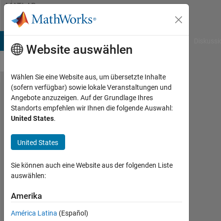
Weiter zum Inhalt
MATLAB
Answers
B Answers
File Exchange
Cody
AI Chat Playground
Diskussi
Website auswählen
Wählen Sie eine Website aus, um übersetzte Inhalte
(sofern verfügbar) sowie lokale Veranstaltungen und
How can i
Angebote anzuzeigen. Auf der Grundlage Ihres
Standorts empfehlen wir Ihnen die folgende Auswahl:
define xo
United States
.
or intial
parameters
United States
that the ga
Sie können auch eine Website aus der folgenden Liste
begin with
auswählen:
?
Amerika
noura
América Latina
(Español)