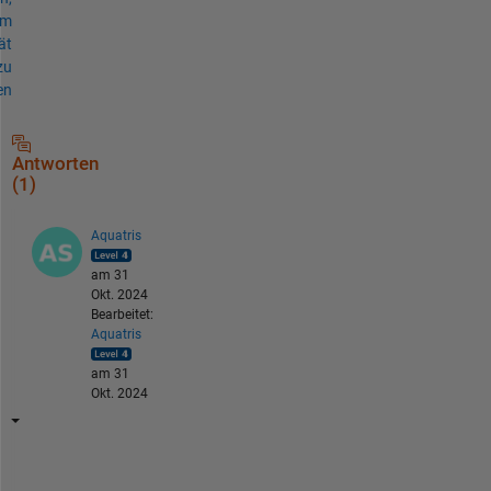
um
ät
zu
en
Antworten
(1)
Aquatris
am 31
Okt. 2024
Bearbeitet:
Aquatris
am 31
Okt. 2024