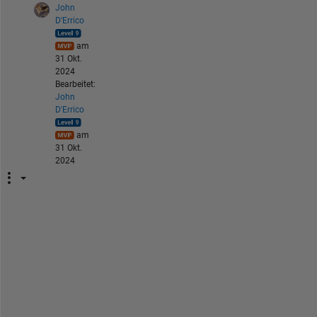
John
D'Errico
am
31 Okt.
2024
Bearbeitet:
John
D'Errico
am
31 Okt.
2024
@
n
o
u
r
a