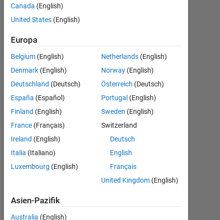
31
Canada
(English)
Okt.
United States
(English)
2024
1
Europa
Antwort
Belgium
(English)
Netherlands
(English)
Aktualisiert
31 Okt.
Denmark
(English)
Norway
(English)
2024
Deutschland
(Deutsch)
Österreich
(Deutsch)
12
España
(Español)
Portugal
(English)
Ansichten
(30 Tage)
Finland
(English)
Sweden
(English)
France
(Français)
Switzerland
Ireland
(English)
Deutsch
Info
Italia
(Italiano)
English
This
Luxembourg
(English)
Français
question
United Kingdom
(English)
is
locked.
Asien-Pazifik
Öffnen
Sie
Australia
(English)