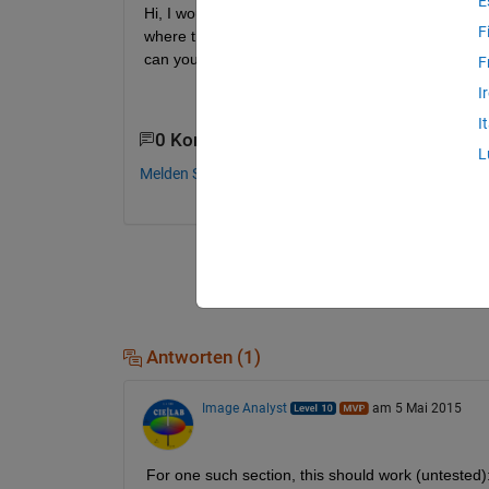
E
Hi, I would like to flip the part of the peak that 
F
where the top-points are to mark that this was th
can you do this?
F
I
I
0 Kommentare
L
Melden Sie sich an, um zu kommentieren.
Antworten (1)
Image Analyst
am 5 Mai 2015
For one such section, this should work (untested)