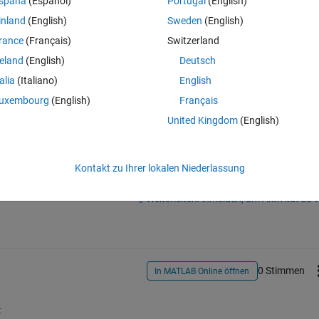
spaña
(Español)
Portugal
(English)
goes gown so its pointed upward. I want there to be a space between the d
inland
(English)
Sweden
(English)
e end-points and that the top peak goes upward instead of downward.. h
rance
(Français)
Switzerland
reland
(English)
Deutsch
talia
(Italiano)
English
uxembourg
(English)
Français
United Kingdom
(English)
Kontakt zu Ihrer lokalen Niederlassung
Melden Sie sich an, um diese Frage zu bean
Weiterleiten
Anmelden, um Aktivität zu v
0 Stimmen
In MATLAB Online öffnen
: