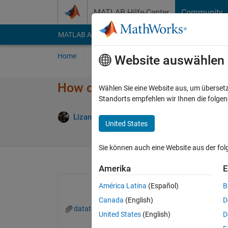
Weiter zum Inhalt
MATLAB Hilfe-Center
Community
MATLAB Answers
File Exchange
Cody
AI Cha
Home
Fragen
Antworten
Durchsuchen
Website auswählen
How can I flip the top area of
Wählen Sie eine Website aus, um überset
Standorts empfehlen wir Ihnen die folge
Aktua
Lizan
5 Mai 2015
1 Antwort
United States
Sie können auch eine Website aus der fo
Amerika
E
América Latina
(Español)
B
Canada
(English)
D
datatobeflipped.mat
United States
(English)
D