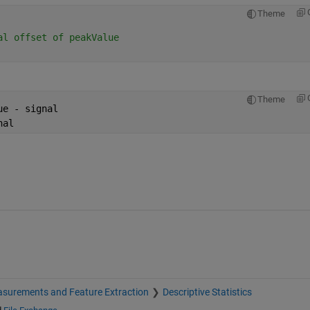
Theme
al offset of peakValue
Theme
ue - signal
nal
surements and Feature Extraction
Descriptive Statistics