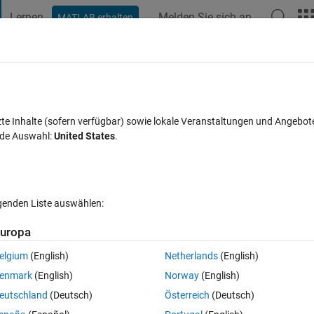
Lernen
Melden Sie sich an
MATLAB erhalten
t Playground
Diskussionen
Wettbewerbe
Blogs
Veröffentlic
FAQs zu MATLAB
Mehr
 the peak that is going down?
zte Inhalte (sofern verfügbar) sowie lokale Veranstaltungen und Angebot
nde Auswahl:
United States
.
lisiert 5 Mai 2015
10 Ansichten (30 Tage)
lgenden Liste auswählen:
uropa
elgium
(English)
Netherlands
(English)
0 Stimmen
enmark
(English)
Norway
(English)
eutschland
(Deutsch)
Österreich
(Deutsch)