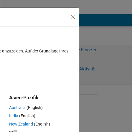
hen
Mehr
Melden Sie sich an, um diese Frage zu
e anzuzeigen. Auf der Grundlage Ihres
beantworten.
Weiterleiten
Anmelden, um Aktivität
zu verfolgen
Asien-Pazifik
Gefragt:
Australia
(English)
Lizan
India
(English)
am 5 Mai 2015
New Zealand
(English)
Kommentiert: