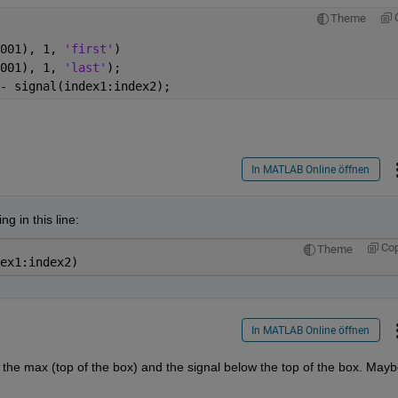
Theme
001), 1, 
'first'
)
001), 1, 
'last'
);
- signal(index1:index2);
In MATLAB Online öffnen
 in this line:
Co
Theme
ex1:index2)
In MATLAB Online öffnen
n the max (top of the box) and the signal below the top of the box. Maybe 