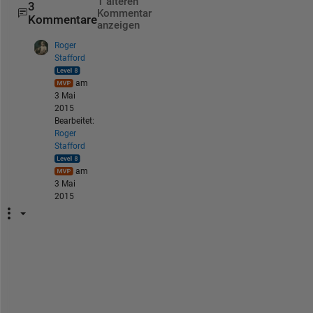
1 älteren
3
Kommentar
Kommentare
anzeigen
Roger
Stafford
am
3 Mai
2015
Bearbeitet:
Roger
Stafford
am
3 Mai
2015
I
'
m 
g