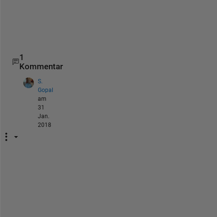
a
s
e
?
1
Kommentar
S.
Gopal
am
31
Jan.
2018
T
h
e 
s
a