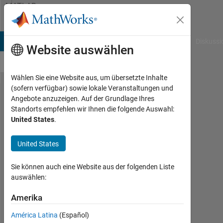
Weiter zum Inhalt
MATLAB
Answers
B Answers
File Exchange
Cody
AI Chat Playground
Diskussi
Website auswählen
Wählen Sie eine Website aus, um übersetzte Inhalte
(sofern verfügbar) sowie lokale Veranstaltungen und
Taking
Angebote anzuzeigen. Auf der Grundlage Ihres
Standorts empfehlen wir Ihnen die folgende Auswahl:
derivative
United States
.
an array
which is a
United States
numerical
Sie können auch eine Website aus der folgenden Liste
value
auswählen:
with
Amerika
respect to
another
América Latina
(Español)