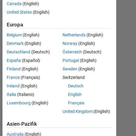
array
Canada
(English)
United States
(English)
Meva
Europa
2
Belgium
(English)
Netherlands
(English)
Mai
Denmark
(English)
Norway
(English)
2015
Deutschland
(Deutsch)
Österreich
(Deutsch)
2
España
(Español)
Portugal
(English)
Antworten
Finland
(English)
Sweden
(English)
Antwort
France
(Français)
Switzerland
akzeptiert
Ireland
(English)
Deutsch
Italia
(Italiano)
English
Aktualisiert
31 Jan.
Luxembourg
(English)
Français
2018
United Kingdom
(English)
24
Ansichten
Asien-Pazifik
(30 Tage)
Australia
(English)