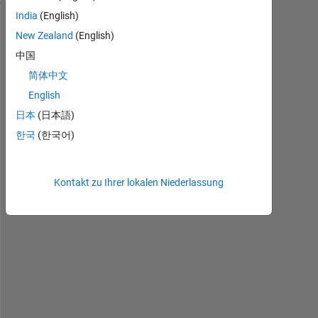
India
(English)
Ältere
New Zealand
(English)
Kommentare
中国
anzeigen
简体中文
English
日本
(日本語)
H
한국
(한국어)
e
l
l
Kontakt zu Ihrer lokalen Niederlassung
o
,
I 
n
e
e
d 