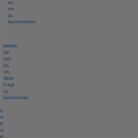
an,
um
zu
kommentieren.
Melden
Sie
sich
an,
um
diese
Frage
zu
beantworten.
n,
um
ät
zu
en