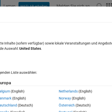
Lernen
Melden Sie sich an
MATLAB erhalten
t Playground
Diskussionen
Wettbewerbe
Blogs
Veröffentlic
FAQs zu MATLAB
Mehr
rigid body inertia
zte Inhalte (sofern verfügbar) sowie lokale Veranstaltungen und Angebot
nde Auswahl:
United States
.
lisiert 18 Aug. 2024
21 Ansichten (30 Tage)
lgenden Liste auswählen:
uropa
elgium
(English)
Netherlands
(English)
0 Stimmen
enmark
(English)
Norway
(English)
eutschland
(Deutsch)
Österreich
(Deutsch)
using inertia sensor there's chance to select a local group of connecte