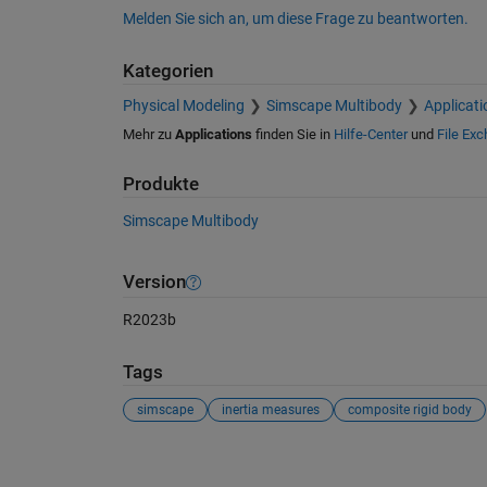
Melden Sie sich an, um diese Frage zu beantworten.
Kategorien
Physical Modeling
Simscape Multibody
Applicati
Mehr zu
Applications
finden Sie in
Hilfe-Center
und
File Ex
Produkte
Simscape Multibody
Version
R2023b
Tags
simscape
inertia measures
composite rigid body
Siehe auch