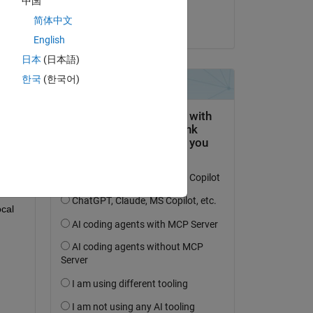
中国
Anurag Ojha
简体中文
 
am 18 Aug. 2024
English
日本
(日本語)
한국
(한국어)
cal 