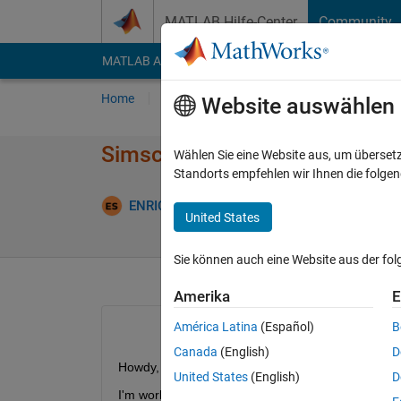
Weiter zum Inhalt
MATLAB Hilfe-Center
Community
MATLAB Answers
File Exchange
Cody
AI Cha
Home
Fragen
Antworten
Durchsuchen
Website auswählen
Simscape multibody composite 
Wählen Sie eine Website aus, um überset
Standorts empfehlen wir Ihnen die folge
Aktua
ENRICO
18 Aug. 2024
0 Antworten
United States
Sie können auch eine Website aus der fo
Amerika
E
América Latina
(Español)
B
Canada
(English)
D
Howdy,
United States
(English)
D
I'm working with simscape multibody and I've seen 