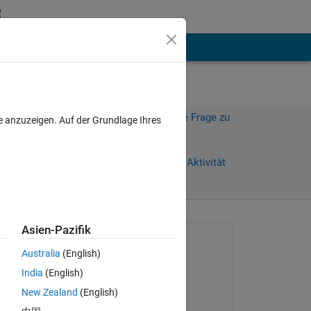
hen
Mehr
Melden Sie sich an, um diese Frage zu
e anzuzeigen. Auf der Grundlage Ihres
beantworten.
Weiterleiten
Anmelden, um Aktivität
zu verfolgen
Asien-Pazifik
Gefragt:
Australia
(English)
ENRICO
India
(English)
am 18 Aug. 2024
New Zealand
(English)
Bearbeitet:
d 